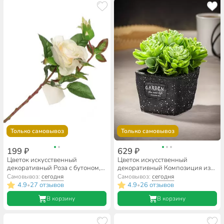
Только самовывоз
Только самовывоз
199 ₽
629 ₽
Цветок искусственный
Цветок искусственный
декоративный Роза с бутоном,
декоративный Композиция из
43 см, белый, Y3-1536
суккулентов, в кашпо, 17х15х14
Самовывоз:
сегодня
Самовывоз:
сегодня
см, Y6-2061
4.9
27 отзывов
4.9
26 отзывов
•
•
В корзину
В корзину