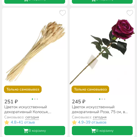
Только самовывоз
Только самовывоз
251 ₽
245 ₽
Цветок искусственный
Цветок искусственный
декоративный Колосья,
декоративный Роза, 75 см, в
бежевый, Y4-5315
ассортименте, Y3-1539
Самовывоз:
сегодня
Самовывоз:
сегодня
4.8
41 отзыв
4.9
39 отзывов
•
•
В корзину
В корзину