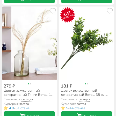
ХИТ
ПРОДАЖ
279 ₽
181 ₽
Цветок искусственный
Цветок искусственный
декоративный Тинги Ветвь, 170
декоративный Ветвь, 35 см,
см, белый, JC-7223
зеленый, Y6-10377/A300052
Самовывоз:
сегодня
Самовывоз:
сегодня
Курьером:
завтра
Курьером:
завтра
4.9
51 отзыв
5
44 отзыва
•
•
В корзину
В корзину