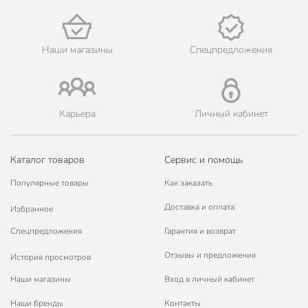
такие города, как: Бобров, Богучар, Борисоглебск,
Бутурлиновка, Воронеж, Калач, Кантемировка, Лиски, Новая
Усмань, Нововоронеж, Острогожск, Павловск, Россошь,
Семилуки, Эртиль.
Наши магазины
Спецпредложения
💳 Оплата: онлайн на сайте интернет-гипермаркета или
наличными при получении.
🛍 Скидки, акции, распродажи каждый день!
📜 Только оригинальная продукция. Интернет-гипермаркет
Карьера
Личный кабинет
Порядок - официальный представитель ведущих мировых
марок.
Каталог товаров
Сервис и помощь
Популярные товары
Как заказать
Доставка и оплата
Избранное
Спецпредложения
Гарантия и возврат
Отзывы и предложения
История просмотров
Наши магазины
Вход в личный кабинет
Наши бренды
Контакты