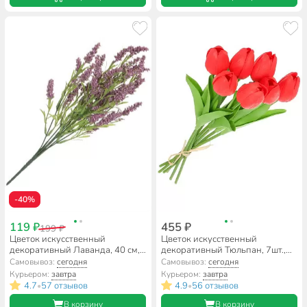
-40%
119 ₽
455 ₽
199 ₽
Цветок искусственный
Цветок искусственный
декоративный Лаванда, 40 см,
декоративный Тюльпан, 7шт.,
в ассортименте, Y052
33 см, бордовый, Y6-
Самовывоз:
сегодня
Самовывоз:
сегодня
10419/A300009
Курьером:
завтра
Курьером:
завтра
4.7
57 отзывов
4.9
56 отзывов
•
•
В корзину
В корзину