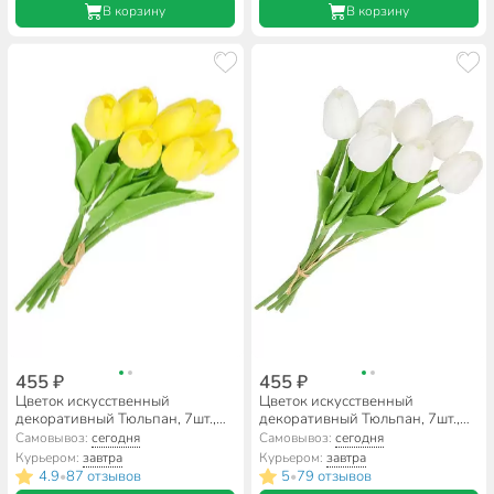
В корзину
В корзину
455 ₽
455 ₽
Цветок искусственный
Цветок искусственный
декоративный Тюльпан, 7шт.,
декоративный Тюльпан, 7шт.,
33 см, желтый, Y6-
33 см, белый, Y6-
Самовывоз:
сегодня
Самовывоз:
сегодня
10418/A300008
10420/A300010
Курьером:
завтра
Курьером:
завтра
4.9
87 отзывов
5
79 отзывов
•
•