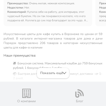
Преимущества:
Очень милая, нежная композиция.
Преи
Недостатки:
Нет.
Недо
Комментарий:
Купила себе на работу, для интерьера, этот
Комм
чудесный букетик. Но он так понравился коллеге, что я его
прек
подарила ей. Коллега до сих пор благодарит за это чудо. А
всег
себе я купила другой, тоже в Порядке, и тоже очень
довольна.
Искусственные цветы для кафе купить в Воронеже по ценам от 59
рублей. В каталоге интернет-магазина товаров для дома и дачи
Порядок представлено 206 товаров в категории «искусственные
цветы для кафе» в наличии
Наши преимущества:
🎁 Бонусная система. Максимальный кэшбэк до 759 бонусных
рублей, 1 бонусный балл = 1 рубль.
Показать ещё
📦 Быстрая доставка. Самовывоз от 60 минут, доставка - от 1-
2 дней.
🛒 Бесплатный самовывоз из магазинов города Воронеж.
Жители Воронежской области могут сделать заказ и оплатить
его онлайн на официальном сайте сети магазинов Порядок.
Мы предлагаем бесплатную курьерскую доставку для товара
О компании
Блог
«искусственные цветы для кафе» при заказе от 3000 рублей в