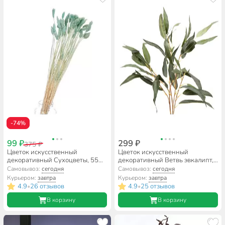
-74%
99 ₽
299 ₽
375 ₽
Цветок искусственный
Цветок искусственный
декоративный Сухоцветы, 55
декоративный Ветвь эвкалипт,
см, голубой, Y6-10400
100 см, в ассортименте, Y4-
Самовывоз:
сегодня
Самовывоз:
сегодня
5267
Курьером:
завтра
Курьером:
завтра
4.9
26 отзывов
4.9
25 отзывов
•
•
В корзину
В корзину