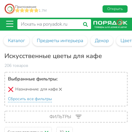
Приложение
Открыть
1.7M
Каталог
Предметы интерьера
Декор
Цвет
Искусственные цветы для кафе
206 товаров
Выбранные фильтры:
Назначение:
для кафе
Сбросить все фильтры
ФИЛЬТРЫ
Сначала популярные
32