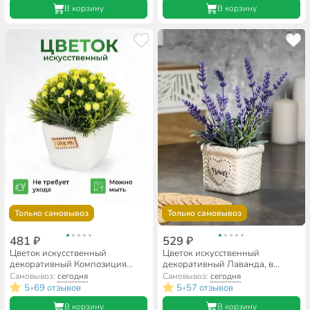
В корзину
В корзину
Только самовывоз
Только самовывоз
481 ₽
529 ₽
Цветок искусственный
Цветок искусственный
декоративный Композиция
декоративный Лаванда, в
желтых цветов, в кашпо, 13 см,
кашпо, 22 см, в ассортименте,
Самовывоз:
сегодня
Самовывоз:
сегодня
Y6-2063
Y4-3027
5
69 отзывов
5
57 отзывов
•
•
В корзину
В корзину