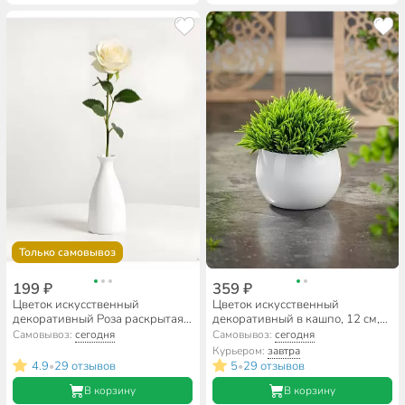
Только самовывоз
199 ₽
359 ₽
Цветок искусственный
Цветок искусственный
декоративный Роза раскрытая,
декоративный в кашпо, 12 см,
62 см, белый, Y3-1543
Y4-8348
Самовывоз:
сегодня
Самовывоз:
сегодня
Курьером:
завтра
4.9
29 отзывов
5
29 отзывов
•
•
В корзину
В корзину