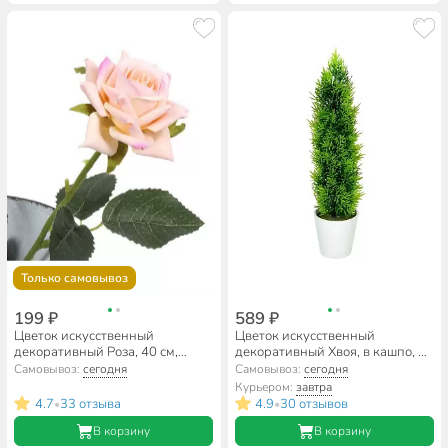
Только самовывоз
199 ₽
589 ₽
Цветок искусственный
Цветок искусственный
декоративный Роза, 40 см,
декоративный Хвоя, в кашпо, 38
розовый, Y4-5263
см, Y6-2051
Самовывоз:
сегодня
Самовывоз:
сегодня
Курьером:
завтра
4.7
33 отзыва
4.9
30 отзывов
•
•
В корзину
В корзину