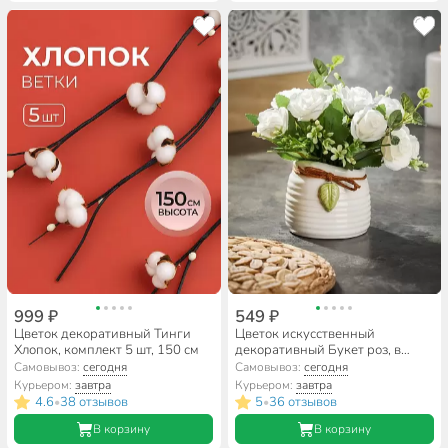
999 ₽
549 ₽
Цветок декоративный Тинги
Цветок искусственный
Хлопок, комплект 5 шт, 150 см
декоративный Букет роз, в
кашпо, 16 см, белый, Y6-2056
Самовывоз:
сегодня
Самовывоз:
сегодня
Курьером:
завтра
Курьером:
завтра
4.6
38 отзывов
5
36 отзывов
•
•
В корзину
В корзину