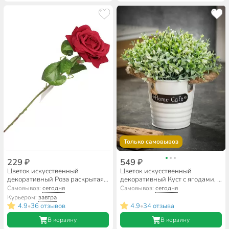
Только самовывоз
229 ₽
549 ₽
Цветок искусственный
Цветок искусственный
декоративный Роза раскрытая,
декоративный Куст с ягодами, в
56 см, бордовый, Y3-1544
ведерке, 18 см, Y6-2049
Самовывоз:
сегодня
Самовывоз:
сегодня
Курьером:
завтра
4.9
36 отзывов
4.9
34 отзыва
•
•
В корзину
В корзину