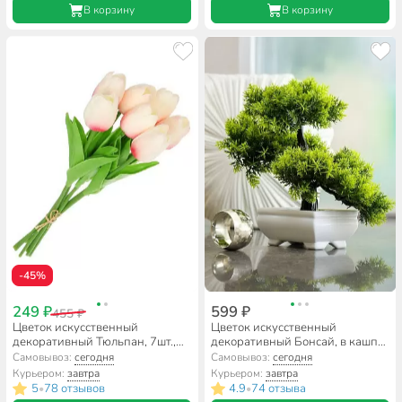
В корзину
В корзину
-45%
249 ₽
599 ₽
455 ₽
Цветок искусственный
Цветок искусственный
декоративный Тюльпан, 7шт.,
декоративный Бонсай, в кашпо,
33 см, бело-розовый, Y6-
22 см, в ассортименте, Y4-3026
Самовывоз:
сегодня
Самовывоз:
сегодня
10416/A300006
Курьером:
завтра
Курьером:
завтра
5
78 отзывов
4.9
74 отзыва
•
•