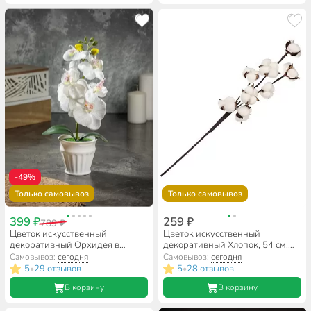
-49%
Только самовывоз
Только самовывоз
399 ₽
259 ₽
789 ₽
Цветок искусственный
Цветок искусственный
декоративный Орхидея в
декоративный Хлопок, 54 см,
кашпо, 32 см, белый, Y4-7934
Y4-7936
Самовывоз:
сегодня
Самовывоз:
сегодня
5
29 отзывов
5
28 отзывов
•
•
В корзину
В корзину