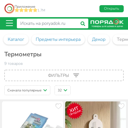
Приложение
Открыть
1.7M
Каталог
Предметы интерьера
Декор
Терм
Термометры
9 товаров
ФИЛЬТРЫ
Сначала популярные
32
ХИТ
ПРОДАЖ