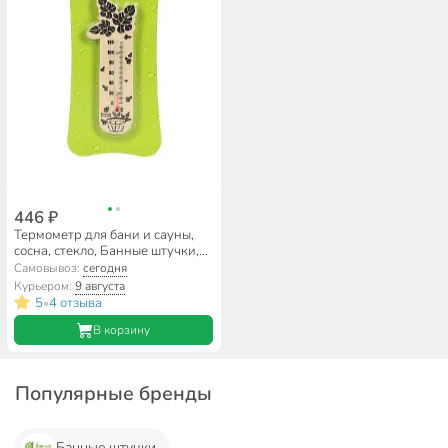
446 ₽
Термометр для бани и сауны,
сосна, стекло, Банные штучки,
Банный веник, 17.5х4 см,
Самовывоз:
сегодня
18050
Курьером:
9 августа
5
4 отзыва
•
В корзину
Популярные бренды
Банные штучки