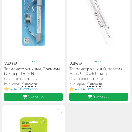
249 ₽
245 ₽
Термометр уличный, Премиум,
Термометр уличный, пластик,
блистер, ТБ-209
Малый, 40 х 6.5 см, в
ассортименте, малый, ТБ-45м
Самовывоз:
сегодня
Самовывоз:
сегодня
Курьером:
9 августа
Курьером:
9 августа
4.4
78 отзывов
4.8
40 отзывов
•
•
В корзину
В корзину