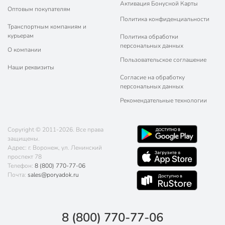
Активация Бонусной Карты
Оптовым покупателям
Политика конфиденциальности
Транспортным компаниям и
курьерам
Политика обработки
персональных данных
О компании
Пользовательское соглашение
Наши реквизиты
Согласие на обработку
персональных данных
Рекомендательные технологии
Copyright © 2011-2026. Все права
защищены.
Адрес: г. Воронеж, ул. Ленинский
проспект 78
Телефон:
8 (800) 770-77-06
Почта:
sales@poryadok.ru
8 (800) 770-77-06