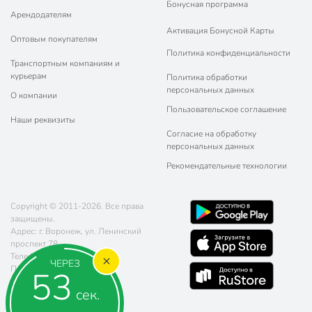
Бонусная программа
Арендодателям
Активация Бонусной Карты
Оптовым покупателям
Политика конфиденциальности
Транспортным компаниям и
курьерам
Политика обработки
персональных данных
О компании
Пользовательское соглашение
Наши реквизиты
Согласие на обработку
персональных данных
Рекомендательные технологии
Copyright © 2011-2026. Все права
защищены.
Адрес: г. Воронеж, ул. Ленинский
проспект 78
Телефон:
8 (800) 770-77-06
ЧЕРЕЗ
Почта:
sales@poryadok.ru
53
сек.