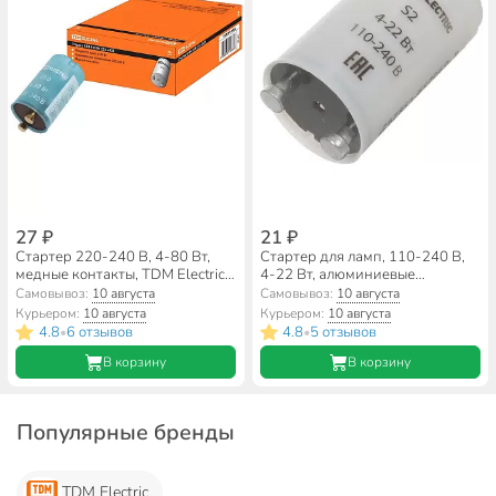
27 ₽
21 ₽
Стартер 220-240 В, 4-80 Вт,
Стартер для ламп, 110-240 В,
медные контакты, TDM Electric,
4-22 Вт, алюминиевые
S10, SQ0351-0022
контакты, TDM Electric, S2,
Самовывоз:
10 августа
Самовывоз:
10 августа
SQ0351-0021
Курьером:
10 августа
Курьером:
10 августа
4.8
6 отзывов
4.8
5 отзывов
•
•
В корзину
В корзину
Популярные бренды
TDM Electric