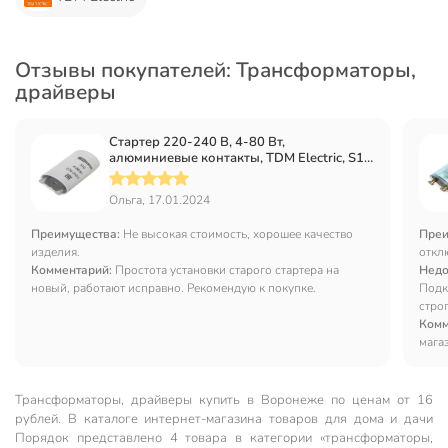
Отзывы покупателей: Трансформаторы,
драйверы
Стартер 220-240 В, 4-80 Вт,
алюминиевые контакты, TDM Electric, S10,
SQ0351-0020
Ольга, 17.01.2024
Преимущества:
Не высокая стоимость, хорошее качество
Преи
изделия.
откл
Комментарий:
Простота установки старого стартера на
Недо
новый, работают исправно. Рекомендую к покупке.
Подк
строг
Комм
мага
Трансформаторы, драйверы купить в Воронеже по ценам от 16
рублей. В каталоге интернет-магазина товаров для дома и дачи
Порядок представлено 4 товара в категории «трансформаторы,