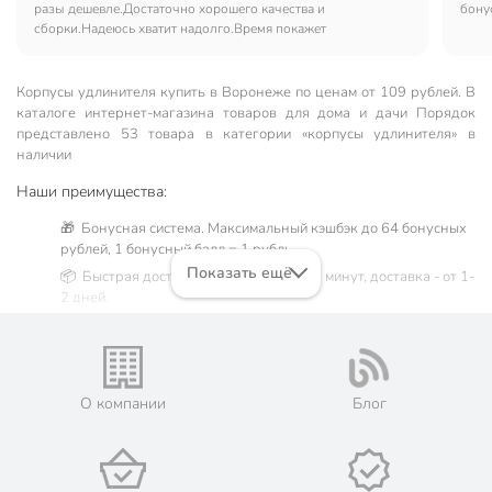
разы дешевле.Достаточно хорошего качества и
бонус
сборки.Надеюсь хватит надолго.Время покажет
Корпусы удлинителя купить в Воронеже по ценам от 109 рублей. В
каталоге интернет-магазина товаров для дома и дачи Порядок
представлено 53 товара в категории «корпусы удлинителя» в
наличии
Наши преимущества:
🎁 Бонусная система. Максимальный кэшбэк до 64 бонусных
рублей, 1 бонусный балл = 1 рубль.
Показать ещё
📦 Быстрая доставка. Самовывоз от 60 минут, доставка - от 1-
2 дней.
🛒 Бесплатный самовывоз из магазинов города Воронеж.
Жители Воронежской области могут сделать заказ и оплатить
его онлайн на официальном сайте сети магазинов Порядок.
Мы предлагаем бесплатную курьерскую доставку для товара
О компании
Блог
«корпусы удлинителя» при заказе от 3000 рублей в такие
города, как: Бобров, Богучар, Борисоглебск, Бутурлиновка,
Воронеж, Калач, Кантемировка, Лиски, Новая Усмань,
Нововоронеж, Острогожск, Павловск, Россошь, Семилуки,