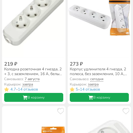
219 ₽
273 ₽
Колодка розеточная 4 гнезда, 2
Корпус удлинителя 4 гнезда, 2
+ 3, с заземлением, 16 А, белый,
полюса, без заземления, 10 А,
TDM Electric, Народная,
белый, TDM Electric, SQ1806-
Самовывоз:
7 августа
Самовывоз:
сегодня
SQ1806-0420
0011
Курьером:
завтра
Курьером:
завтра
4.7
14 отзывов
5
14 отзывов
•
•
В корзину
В корзину