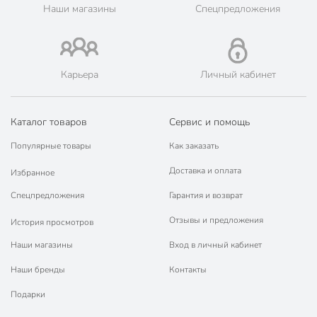
Эртиль.
Наши магазины
Спецпредложения
💳 Оплата: онлайн на сайте интернет-гипермаркета или
наличными при получении.
🛍 Скидки, акции, распродажи каждый день!
📜 Только оригинальная продукция. Интернет-гипермаркет
Карьера
Личный кабинет
Порядок - официальный представитель ведущих мировых
марок.
Каталог товаров
Сервис и помощь
Популярные товары
Как заказать
Доставка и оплата
Избранное
Спецпредложения
Гарантия и возврат
Отзывы и предложения
История просмотров
Наши магазины
Вход в личный кабинет
Наши бренды
Контакты
Подарки