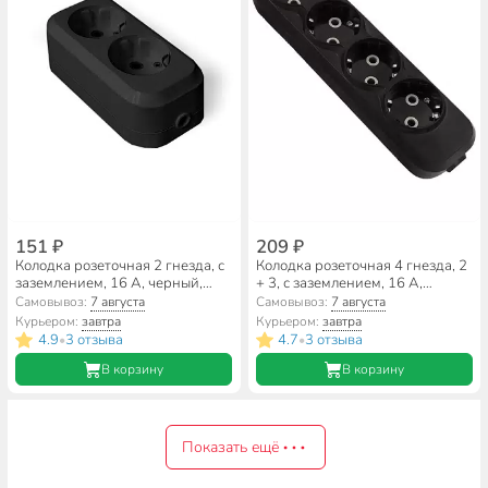
151 ₽
209 ₽
Колодка розеточная 2 гнезда, с
Колодка розеточная 4 гнезда, 2
заземлением, 16 А, черный,
+ 3, с заземлением, 16 А,
UNIVersal, 1303
черный, TDM Electric, Народная,
Самовывоз:
7 августа
Самовывоз:
7 августа
SQ1806-0429
Курьером:
завтра
Курьером:
завтра
4.9
3 отзыва
4.7
3 отзыва
•
•
В корзину
В корзину
Показать ещё