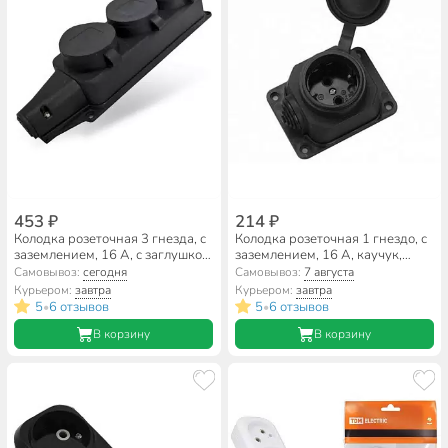
453 ₽
214 ₽
Колодка розеточная 3 гнезда, с
Колодка розеточная 1 гнездо, с
заземлением, 16 А, с заглушкой,
заземлением, 16 А, каучук,
1-фазная, IP44, каучук, черный,
IP44, General Lighting Systems,
Самовывоз:
сегодня
Самовывоз:
7 августа
UNIVersal, Компакт
470026
Курьером:
завтра
Курьером:
завтра
5
6 отзывов
5
6 отзывов
•
•
В корзину
В корзину