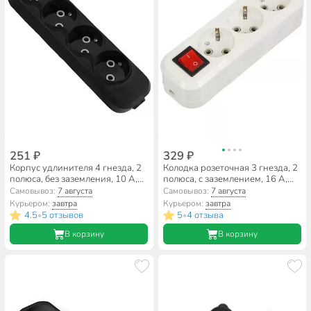
251 ₽
329 ₽
Корпус удлинителя 4 гнезда, 2
Колодка розеточная 3 гнезда, 2
полюса, без заземления, 10 А,
полюса, с заземлением, 16 А,
черный, TDM Electric, Народная,
220 В, выключатель, General
Самовывоз:
7 августа
Самовывоз:
7 августа
SQ1806-0428
Lighting Systems, Easy GSB-16-
Курьером:
завтра
Курьером:
завтра
3-G-S-IP20, 470054
4.5
5 отзывов
5
4 отзыва
•
•
В корзину
В корзину