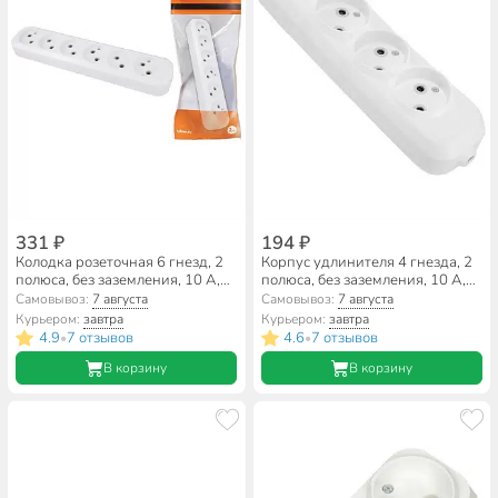
331 ₽
194 ₽
Колодка розеточная 6 гнезд, 2
Корпус удлинителя 4 гнезда, 2
полюса, без заземления, 10 А,
полюса, без заземления, 10 А,
белый, TDM Electric, SQ1806-
белый, TDM Electric, Народная,
Самовывоз:
7 августа
Самовывоз:
7 августа
0038
SQ1806-0419
Курьером:
завтра
Курьером:
завтра
4.9
7 отзывов
4.6
7 отзывов
•
•
В корзину
В корзину