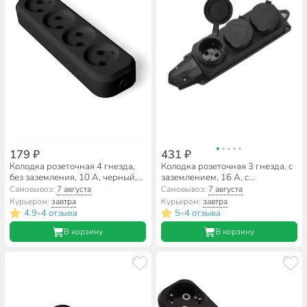
179 ₽
431 ₽
Колодка розеточная 4 гнезда,
Колодка розеточная 3 гнезда, с
без заземления, 10 А, черный,
заземлением, 16 А, с
UNIVersal, 1326
защитными шторками, IP44,
Самовывоз:
7 августа
Самовывоз:
7 августа
General Lighting Systems,
Курьером:
завтра
Курьером:
завтра
470028
4.9
4 отзыва
5
4 отзыва
•
•
В корзину
В корзину