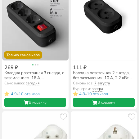
Только самовывоз
269 ₽
111 ₽
Колодка розеточная 3 гнезда, с
Колодка розеточная 2 гнезда,
заземлением, 16 А,
без заземления, 10 А, 2.2 кВт,
выключатель, черный,
черный, UNIVersal, 1301
Самовывоз:
сегодня
Самовывоз:
7 августа
UNIVersal, 13100
Курьером:
завтра
4.9
10 отзывов
4.8
10 отзывов
•
•
В корзину
В корзину