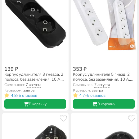
139 ₽
353 ₽
Корпус удлинителя 3 гнезда, 2
Корпус удлинителя 5 гнезд, 2
полюса, без заземления, 10 А,
полюса, без заземления, 10 А,
черный, TDM Electric, Народная,
белый, TDM Electric, SQ1806-
Самовывоз:
7 августа
Самовывоз:
7 августа
SQ1806-0425
0034
Курьером:
завтра
Курьером:
завтра
4.8
5 отзывов
4.7
5 отзывов
•
•
В корзину
В корзину