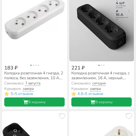
183 ₽
221 ₽
Колодка розеточная 4 гнезда, 2
Колодка розеточная 4 гнезда, с
полюса, без заземления, 10 А,
заземлением, 16 А, черный,
220 В, 2.2 кВт, без выключателя,
UNIVersal, 1401
Самовывоз:
7 августа
Самовывоз:
сегодня
IP20, General Lighting Systems,
Курьером:
завтра
Курьером:
завтра
Easy GSB-10-4-IP20, 470055
5
5 отзывов
4.8
5 отзывов
•
•
В корзину
В корзину