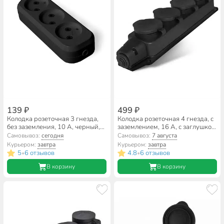
139 ₽
499 ₽
Колодка розеточная 3 гнезда,
Колодка розеточная 4 гнезда, с
без заземления, 10 А, черный,
заземлением, 16 А, с заглушкой,
UNIVersal, 1305
1-фазная, IP44, каучук, черный,
Самовывоз:
сегодня
Самовывоз:
7 августа
UNIVersal, Компакт
Курьером:
завтра
Курьером:
завтра
5
6 отзывов
4.8
6 отзывов
•
•
В корзину
В корзину