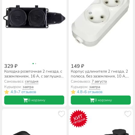
329 ₽
149 ₽
Колодка розеточная 2 гнезда, с
Корпус удлинителя 2 гнезда, 2
заземлением, 16 А, с заглушкой,
полюса, без заземления, 10 А,
1-фазная, IP44, каучук, черный,
белый, TDM Electric, Народная,
Самовывоз:
сегодня
Самовывоз:
7 августа
UNIVersal, Компакт
SQ1806-0413
Курьером:
завтра
Курьером:
завтра
4.9
7 отзывов
4.8
6 отзывов
•
•
В корзину
В корзину
ХИТ
ПРОДАЖ