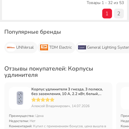
Товары 1 - 32 из 53
1
2
Популярные бренды
UNIVersal
TDM Electric
General Lighting Syst
Отзывы покупателей: Корпусы
удлинителя
Корпус удлинителя 3 гнезда, 3 полюса,
без заземления, 10 А, 2.2 кВт, белый,
UNIVersal, E203
Алексей Владимирович, 14.07.2026
Преимущества:
Цена
Преи
Недостатки:
Нет
Недо
Комментарий:
Купил с применением бонусов, цена вышла в
Комм