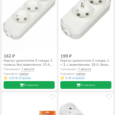
162 ₽
199 ₽
Корпус удлинителя 3 гнезда, 2
Корпус удлинителя 2 гнезда, 2
полюса, без заземления, 10 А,
+ 3, с заземлением, 16 А, белый,
белый, TDM Electric, Народная,
TDM Electric, Народная,
Самовывоз:
7 августа
Самовывоз:
7 августа
SQ1806-0416
SQ1806-0414
Курьером:
завтра
Курьером:
завтра
4.8
8 отзывов
5
8 отзывов
•
•
В корзину
В корзину