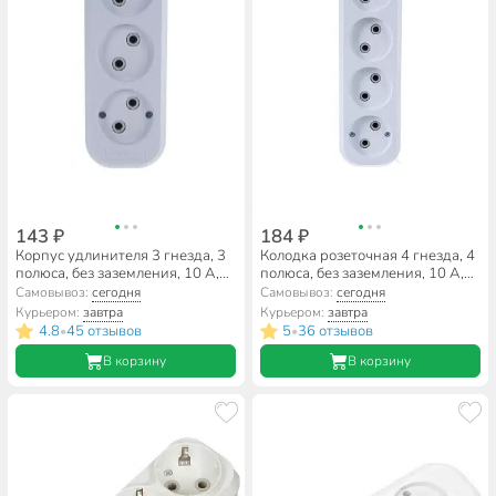
143 ₽
184 ₽
Корпус удлинителя 3 гнезда, 3
Колодка розеточная 4 гнезда, 4
полюса, без заземления, 10 А,
полюса, без заземления, 10 А,
2.2 кВт, белый, UNIVersal, E203
2.2 кВт, белый, UNIVersal, E204
Самовывоз:
сегодня
Самовывоз:
сегодня
Курьером:
завтра
Курьером:
завтра
4.8
45 отзывов
5
36 отзывов
•
•
В корзину
В корзину