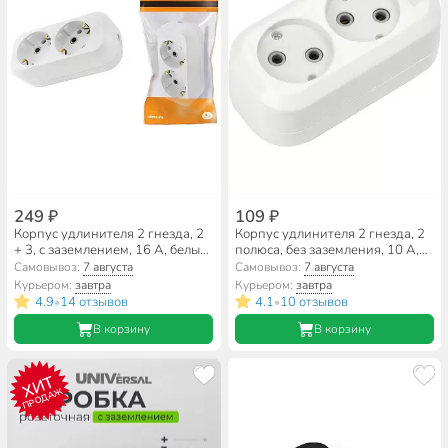
249 ₽
109 ₽
Корпус удлинителя 2 гнезда, 2
Корпус удлинителя 2 гнезда, 2
+ 3, с заземлением, 16 А, белый,
полюса, без заземления, 10 А,
TDM Electric, SQ1806-0015
3.5 кВт, Smartbuy, SBE-10-2-
Самовывоз:
7 августа
Самовывоз:
7 августа
00-N
Курьером:
завтра
Курьером:
завтра
4.9
14 отзывов
4.1
10 отзывов
•
•
В корзину
В корзину
ХИТ
ПРОДАЖ