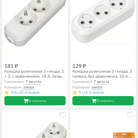
181 ₽
129 ₽
Колодка розеточная 3 гнезда, 2
Колодка розеточная 3 гнезда, 3
+ 3, с заземлением, 16 А, белый,
полюса, без заземления, 10 А,
TDM Electric, Народная,
2.2 кВт, белый, Smartbuy, SBE-
Самовывоз:
7 августа
Самовывоз:
7 августа
SQ1806-0417
10-3-00-N
Курьером:
завтра
Курьером:
завтра
4.8
26 отзывов
5
14 отзывов
•
•
В корзину
В корзину