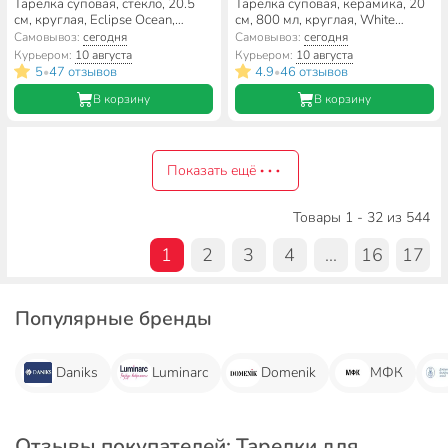
Тарелка суповая, стекло, 20.5
Тарелка суповая, керамика, 20
см, круглая, Eclipse Ocean,
см, 800 мл, круглая, White
Luminarc, H0245/ L5079
Fusion, Daniks, белая
Самовывоз:
сегодня
Самовывоз:
сегодня
Курьером:
10 августа
Курьером:
10 августа
5
47 отзывов
4.9
46 отзывов
•
•
В корзину
В корзину
Показать ещё
Товары 1 - 32 из 544
1
2
3
4
...
16
17
Популярные бренды
Daniks
Luminarc
Domenik
МФК
Отзывы покупателей: Тарелки для