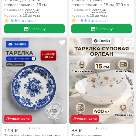
стеклокерамика, 19 см,
стеклокерамика, 15 см, 320 мл,
квадратная, Токио, Daniks, FFP-
круглая, Модерн, Daniks,
Самовывоз:
сегодня
Самовывоз:
сегодня
85-K1306-2/NFP85T
NOW60W
Курьером:
10 августа
Курьером:
10 августа
5
56 отзывов
4.8
56 отзывов
•
•
В корзину
В корзину
Лучшая цена
Лучшая цена
119 ₽
88 ₽