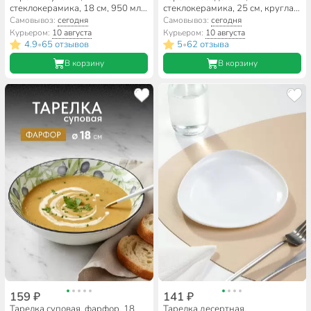
стеклокерамика, 18 см, 950 мл,
стеклокерамика, 25 см, круглая,
круглая, Бэль, Daniks, LPKW-70
Precious, Luminarc, Q1900
Самовывоз:
сегодня
Самовывоз:
сегодня
Курьером:
10 августа
Курьером:
10 августа
4.9
65 отзывов
5
62 отзыва
•
•
В корзину
В корзину
159 ₽
141 ₽
Тарелка суповая, фарфор, 18
Тарелка десертная,