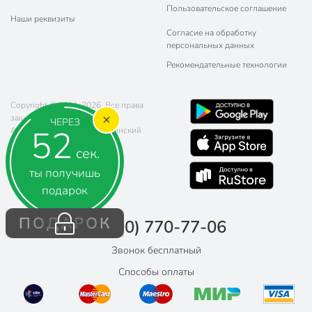
Пользовательское соглашение
Наши реквизиты
Согласие на обработку
персональных данных
Рекомендательные технологии
Copyright © 2011-2026. Все права
защищены.
ЧЕРЕЗ
50
Адрес: г. Воронеж, ул. Ленинский
проспект 78
сек.
Телефон:
8 (800) 770-77-06
Почта:
sales@poryadok.ru
ты получишь
подарок
ПОДАРОК
8 (800) 770-77-06
Звонок бесплатный
Способы оплаты