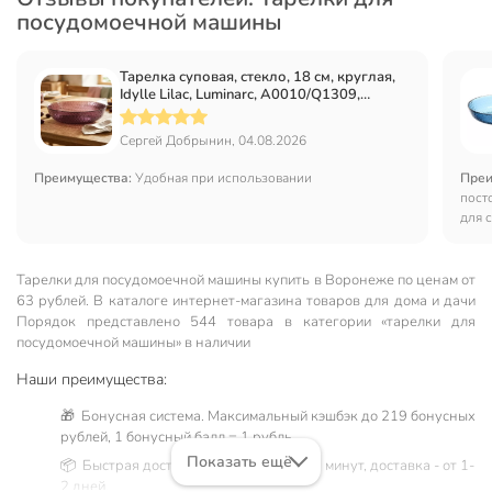
посудомоечной машины
Тарелка суповая, стекло, 18 см, круглая,
Idylle Lilac, Luminarc, A0010/Q1309,
лиловая
Сергей Добрынин, 04.08.2026
Преимущества:
Удобная при использовании
Преи
пост
для 
Тарелки для посудомоечной машины купить в Воронеже по ценам от
63 рублей. В каталоге интернет-магазина товаров для дома и дачи
Порядок представлено 544 товара в категории «тарелки для
посудомоечной машины» в наличии
Наши преимущества:
🎁 Бонусная система. Максимальный кэшбэк до 219 бонусных
рублей, 1 бонусный балл = 1 рубль.
Показать ещё
📦 Быстрая доставка. Самовывоз от 60 минут, доставка - от 1-
2 дней.