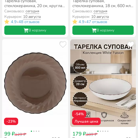
Тарелка суповая,
Тарелка суповая,
стеклокерамика, 20 см, круглая,
стеклокерамика, 18 см, 600 мл,
Precious, Luminarc, Q1934
круглая, Орлеан, Daniks,
Самовывоз:
сегодня
Самовывоз:
сегодня
BY13LHW70
Курьером:
10 августа
Курьером:
10 августа
4.9
48 отзывов
4.9
47 отзывов
•
•
В корзину
В корзину
-54%
-23%
Лучшая цена
99 ₽
179 ₽
129 ₽
389 ₽