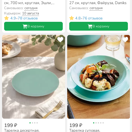
см, 700 мл, круглая, Эшли,
27 см, круглая, Файруза, Daniks
Daniks
Самовывоз:
сегодня
Самовывоз:
сегодня
Курьером:
10 августа
4.9
78 отзывов
4.8
76 отзывов
•
•
В корзину
В корзину
199 ₽
199 ₽
Тарелка десертная,
Тарелка суповая,