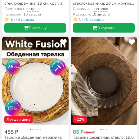
стеклокерамика, 19 см, круглая,
стеклокерамика, 20 см, круглая,
Diwali Turquoise, Luminarc,
Diwali Turquoise, Luminarc,
Самовывоз:
сегодня
Самовывоз:
сегодня
P2613, бирюзовая
P2019, бирюзовая
Курьером:
10 августа
Курьером:
10 августа
5
73 отзыва
5
70 отзывов
•
•
В корзину
В корзину
Лучшая цена
-22%
455 ₽
85 ₽
109 ₽
Тарелка обеденная, керамика,
Тарелка десертная, стекло, 19.6