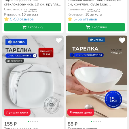
стеклокерамика, 19 см, круглая,
см, круглая, Idylle Lilac,
Precious, Luminarc, Q1933
Luminarc, A0009/Q1308,
Самовывоз:
сегодня
Самовывоз:
сегодня
розовая
Курьером:
10 августа
Курьером:
10 августа
5
58 отзывов
5
56 отзывов
•
•
В корзину
В корзину
Лучшая цена
Лучшая цена
155 ₽
88 ₽
Тарелка десертная,
Тарелка суповая,