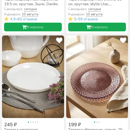
19.5 см, круглая, Эшли, Daniks
см, круглая, Idylle Lilac,
Luminarc, A0011/Q1310,
Самовывоз:
сегодня
Самовывоз:
сегодня
розовая
Курьером:
10 августа
Курьером:
10 августа
4.9
60 отзывов
5
59 отзывов
•
•
В корзину
В корзину
245 ₽
199 ₽
Тарелка десертная,
Тарелка обеденная, стекло, 25