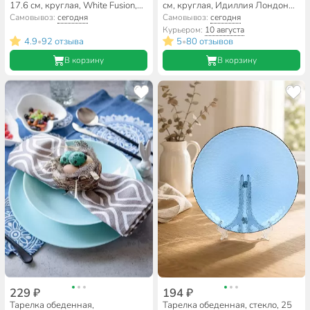
17.6 см, круглая, White Fusion,
см, круглая, Идиллия Лондон
Daniks, белая
Топаз 1, Luminarc, Q1315, синяя
Самовывоз:
сегодня
Самовывоз:
сегодня
Курьером:
10 августа
4.9
92 отзыва
5
80 отзывов
•
•
В корзину
В корзину
229 ₽
194 ₽
Тарелка обеденная,
Тарелка обеденная, стекло, 25