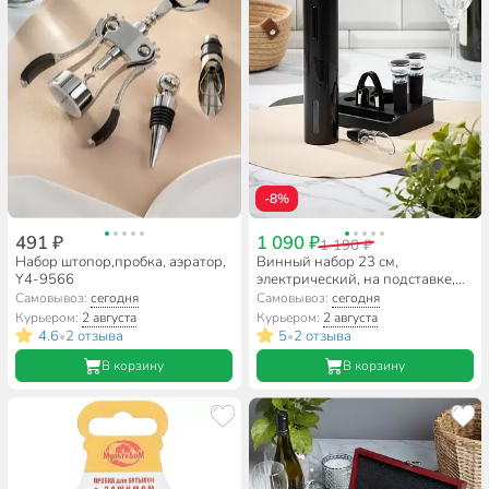
-8%
491 ₽
1 090 ₽
1 190 ₽
Набор штопор,пробка, аэратор,
Винный набор 23 см,
Y4-9566
электрический, на подставке,
4.8 см, 5 шт, Y4-8844
Самовывоз:
сегодня
Самовывоз:
сегодня
Курьером:
2 августа
Курьером:
2 августа
4.6
2 отзыва
5
2 отзыва
•
•
В корзину
В корзину