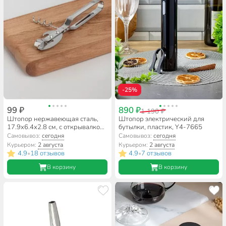
-25%
99 ₽
890 ₽
1 190 ₽
Штопор нержавеющая сталь,
Штопор электрический для
17.9х6.4х2.8 см, с открывалкой
бутылки, пластик, Y4-7665
для консервов, навеска, Vetta,
Самовывоз:
сегодня
Самовывоз:
сегодня
882-145
Курьером:
2 августа
Курьером:
2 августа
4.9
18 отзывов
4.9
7 отзывов
•
•
В корзину
В корзину