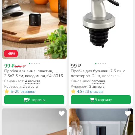
-45%
99 ₽
99 ₽
179 ₽
Пробка для вина, пластик,
Пробка для бутылки, 7.5 см, с
3.5х3.6 см, вакуумная, Y4-8016
дозатором, 2 шт, навеска,
Mallony, Oliva, 985988
Самовывоз:
4 августа
Самовывоз:
сегодня
Курьером:
2 августа
Курьером:
2 августа
5
25 отзывов
4.8
23 отзыва
•
•
В корзину
В корзину