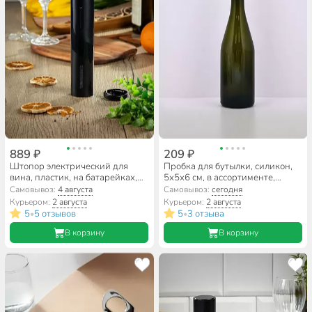
889 ₽
209 ₽
Штопор электрический для
Пробка для бутылки, силикон,
вина, пластик, на батарейках,
5х5х6 см, в ассортименте,
Y4-8015
навеска, Мультидом, Шапка с
Самовывоз:
4 августа
Самовывоз:
сегодня
помпоном, VL13-173
Курьером:
2 августа
Курьером:
2 августа
5
5 отзывов
5
3 отзыва
•
•
В корзину
В корзину