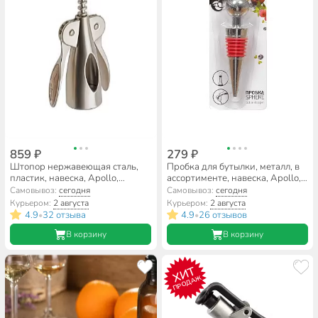
859 ₽
279 ₽
Штопор нержавеющая сталь,
Пробка для бутылки, металл, в
пластик, навеска, Apollo,
ассортименте, навеска, Apollo,
DaVinci, DVC-05
Sphere, SPR-01
Самовывоз:
сегодня
Самовывоз:
сегодня
Курьером:
2 августа
Курьером:
2 августа
4.9
32 отзыва
4.9
26 отзывов
•
•
В корзину
В корзину
ХИТ
ПРОДАЖ