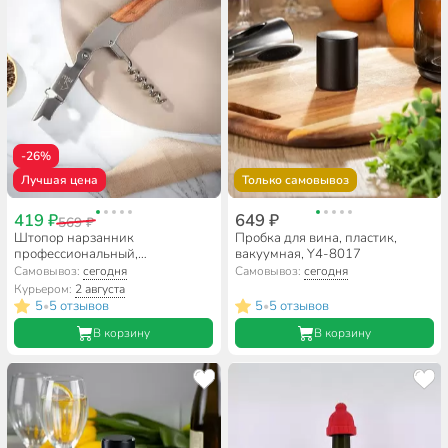
-26%
Лучшая цена
Только самовывоз
419 ₽
649 ₽
569 ₽
Штопор нарзанник
Пробка для вина, пластик,
профессиональный,
вакуумная, Y4-8017
нержавеющая сталь, дерево,
Самовывоз:
сегодня
Самовывоз:
сегодня
12.2 см, Daniks, Y4-8919
Курьером:
2 августа
5
5 отзывов
5
5 отзывов
•
•
В корзину
В корзину