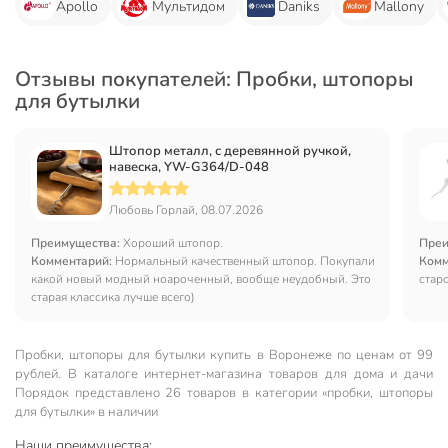
Apollo
Мультидом
Daniks
Mallony
Отзывы покупателей: Пробки, штопоры
для бутылки
Штопор металл, с деревянной ручкой,
навеска, YW-G364/D-048
Любовь Горлай, 08.07.2026
Преимущества:
Хороший штопор.
Преи
Комментарий:
Нормальный качественный штопор. Покупали
Комм
какой новый модный ноароченный, вообще неудобный. Это
стар
старая классика лучше всего)
Пробки, штопоры для бутылки купить в Воронеже по ценам от 99
рублей. В каталоге интернет-магазина товаров для дома и дачи
Порядок представлено 26 товаров в категории «пробки, штопоры
для бутылки» в наличии
Наши преимущества: