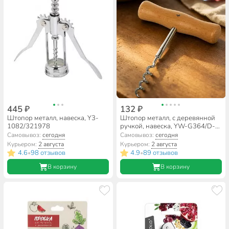
445 ₽
132 ₽
Штопор металл, навеска, Y3-
Штопор металл, с деревянной
1082/321978
ручкой, навеска, YW-G364/D-
048
Самовывоз:
сегодня
Самовывоз:
сегодня
Курьером:
2 августа
Курьером:
2 августа
4.6
98 отзывов
4.9
89 отзывов
•
•
В корзину
В корзину