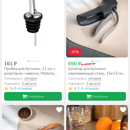
-37%
161 ₽
690 ₽
1 090 ₽
Пробка для бутылки, 11 см, с
Штопор для бутылки,
дозатором, навеска, Mallony,
нержавеющая сталь, 15x13 см,
Oliva, 985987
рычажный, профессиональный,
Самовывоз:
сегодня
Самовывоз:
сегодня
Y4-8920
Курьером:
2 августа
Курьером:
2 августа
5
5 отзывов
4.2
5 отзывов
•
•
В корзину
В корзину