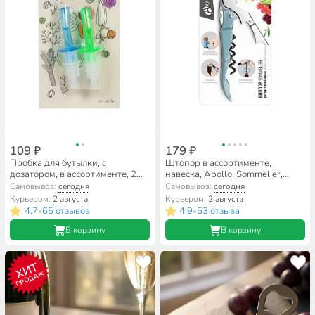
109 ₽
179 ₽
Пробка для бутылки, с
Штопор в ассортименте,
дозатором, в ассортименте, 2
навеска, Apollo, Sommelier,
шт, навеска, Y3-1057
SMR-01
Самовывоз:
сегодня
Самовывоз:
сегодня
Курьером:
2 августа
Курьером:
2 августа
4.7
65 отзывов
4.9
53 отзыва
•
•
В корзину
В корзину
ХИТ
ПРОДАЖ