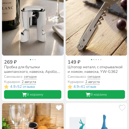
269 ₽
149 ₽
Пробка для бутылки
Штопор металл, с открывалкой
шампанского, навеска, Apollo,
и ножом, навеска, YW-G362
Rioja, Rio01
Самовывоз:
сегодня
Самовывоз:
сегодня
Курьером:
2 августа
Курьером:
2 августа
4.9
52 отзыва
4.9
41 отзыв
•
•
В корзину
В корзину