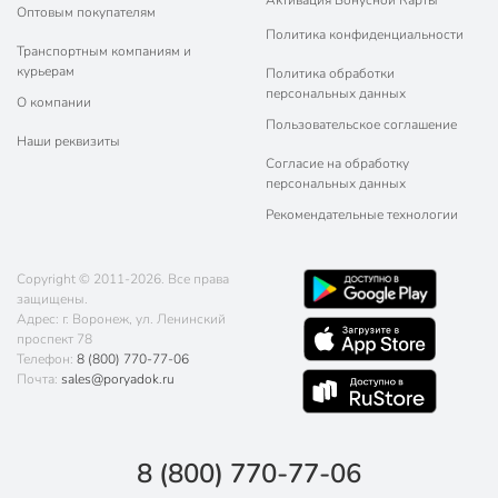
Оптовым покупателям
Политика конфиденциальности
Транспортным компаниям и
курьерам
Политика обработки
персональных данных
О компании
Пользовательское соглашение
Наши реквизиты
Согласие на обработку
персональных данных
Рекомендательные технологии
Copyright © 2011-2026. Все права
защищены.
Адрес: г. Воронеж, ул. Ленинский
проспект 78
Телефон:
8 (800) 770-77-06
Почта:
sales@poryadok.ru
8 (800) 770-77-06