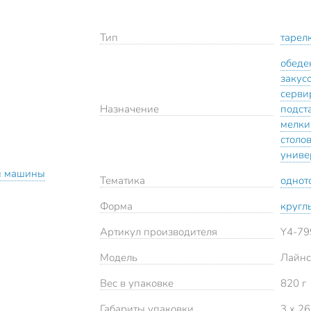
Тип
тарел
обеде
закус
серви
Назначение
подст
мелки
столо
униве
й машины
Тематика
однот
Форма
кругл
Артикул производителя
Y4-79
Модель
Лайнс
Вес в упаковке
820 г
Габариты упаковки
3 x 26