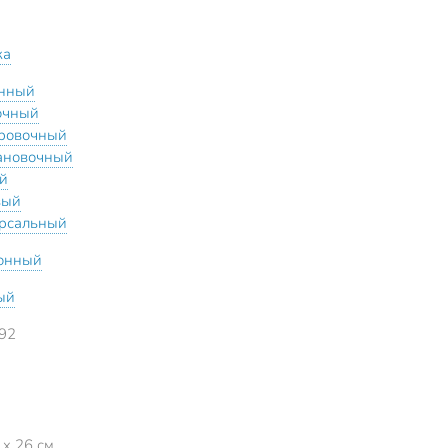
ка
нный
очный
ровочный
ановочный
й
вый
рсальный
онный
ый
92
 x 26 см