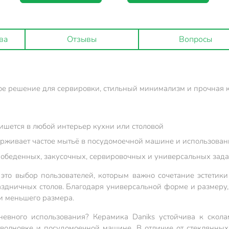
ва
Отзывы
Вопросы
ое решение для сервировки, стильный минимализм и прочная к
шется в любой интерьер кухни или столовой
рживает частое мытьё в посудомоечной машине и использован
я обеденных, закусочных, сервировочных и универсальных зад
это выбор пользователей, которым важно сочетание эстетики
здничных столов. Благодаря универсальной форме и размеру,
ки меньшего размера.
евного использования? Керамика Daniks устойчива к скола
олновке и посудомоечной машине. В отличие от стеклянных 