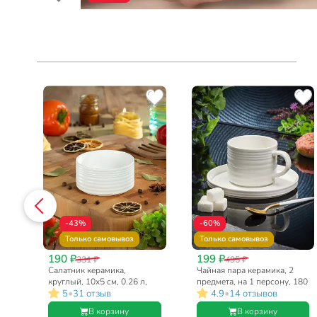
-43%
-60%
Только самовывоз
Только самовывоз
190 ₽
199 ₽
331 ₽
495 ₽
Салатник керамика,
Чайная пара керамика, 2
ло,
круглый, 10х5 см, 0.26 л,
предмета, на 1 персону, 180
•
•
5
31 отзыв
4.9
14 отзывов
SD-
Лайнс, Daniks, Y4-7988
мл, Daniks, Лайнс, Y4-7993
В корзину
В корзину