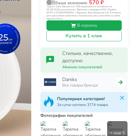
570 ₽
Ваша экономия:
*Цена с Озон банком или WB кошельком по состоянию на
05.08.2026 для региона г. Воронеж у продавца ООО «Прайм»
(ОГРН 1233600006903, г. Воронеж, Волгоградская 32). В течение
дня цена может изменяться. Актуальную цену уточняйте на сайте
маркетплейса.
В корзину
Купить в 1 клик
Стильно, качественно,
доступно
Мнение покупателей
Daniks
Все товары бренда
Популярная категория!
За сутки куплено 3774 товара
Фотографии покупателей