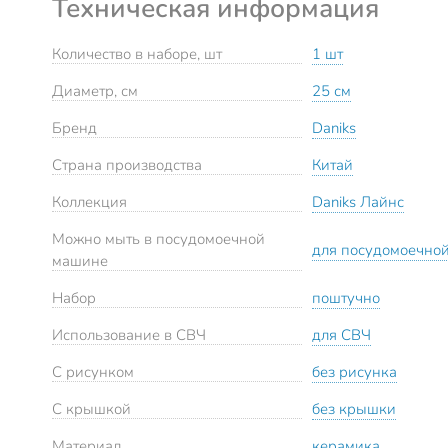
Техническая информация
Количество в наборе, шт
1 шт
Диаметр, см
25 см
Бренд
Daniks
Страна производства
Китай
Коллекция
Daniks Лайнс
Можно мыть в посудомоечной
для посудомоечно
машине
Набор
поштучно
Использование в СВЧ
для СВЧ
С рисунком
без рисунка
С крышкой
без крышки
Материал
керамика