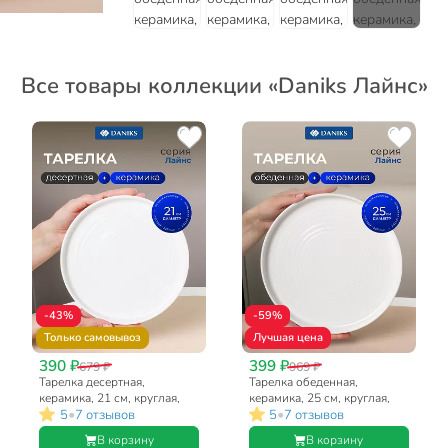
Все товары коллекции «Daniks Лайнс»
-43%
-59%
Только самовывоз
Лучшая цена
390 ₽
399 ₽
679 ₽
969 ₽
Тарелка десертная,
Тарелка обеденная,
керамика, 21 см, круглая,
керамика, 25 см, круглая,
•
•
5
7 отзывов
5
7 отзывов
Лайнс, Daniks, Y4-7991
Лайнс, Daniks, Y4-7992
В корзину
В корзину