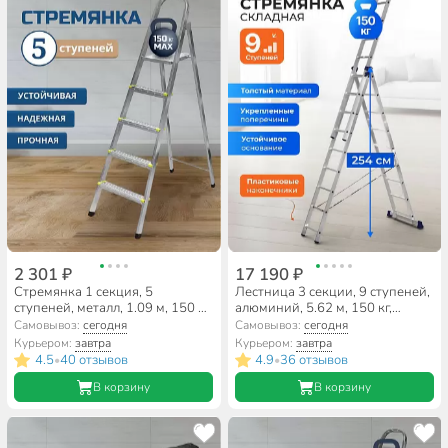
2 301 ₽
17 190 ₽
Стремянка 1 секция, 5
Лестница 3 секции, 9 ступеней,
ступеней, металл, 1.09 м, 150 кг,
алюминий, 5.62 м, 150 кг,
Amigo, ЛС1005
Alumet, 5309
Самовывоз:
сегодня
Самовывоз:
сегодня
Курьером:
завтра
Курьером:
завтра
4.5
40 отзывов
4.9
36 отзывов
•
•
В корзину
В корзину