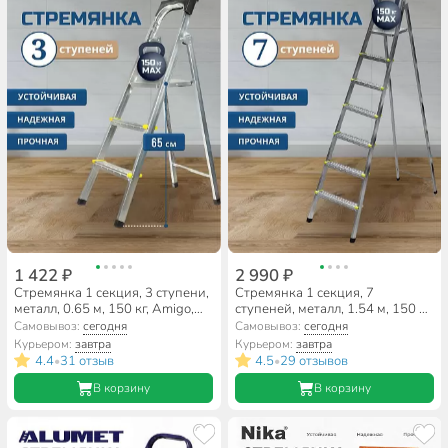
1 422 ₽
2 990 ₽
Стремянка 1 секция, 3 ступени,
Стремянка 1 секция, 7
металл, 0.65 м, 150 кг, Amigo,
ступеней, металл, 1.54 м, 150 кг,
ЛС1003
Amigo, ЛС1007
Самовывоз:
сегодня
Самовывоз:
сегодня
Курьером:
завтра
Курьером:
завтра
4.4
31 отзыв
4.5
29 отзывов
•
•
В корзину
В корзину