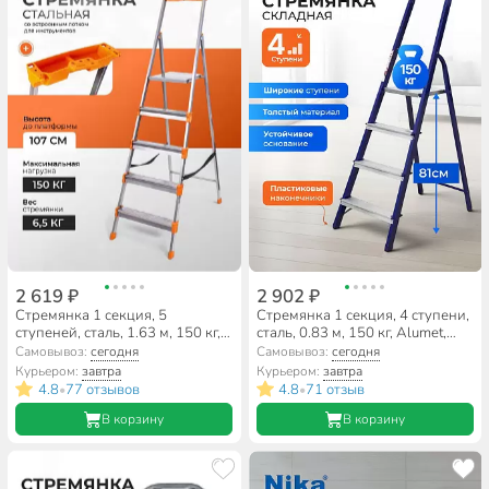
2 619 ₽
2 902 ₽
Стремянка 1 секция, 5
Стремянка 1 секция, 4 ступени,
ступеней, сталь, 1.63 м, 150 кг, с
сталь, 0.83 м, 150 кг, Alumet,
широкой ступенью, 1.07 м до
М8304
Самовывоз:
сегодня
Самовывоз:
сегодня
платформы, Nika, СМ5
Курьером:
завтра
Курьером:
завтра
4.8
77 отзывов
4.8
71 отзыв
•
•
В корзину
В корзину