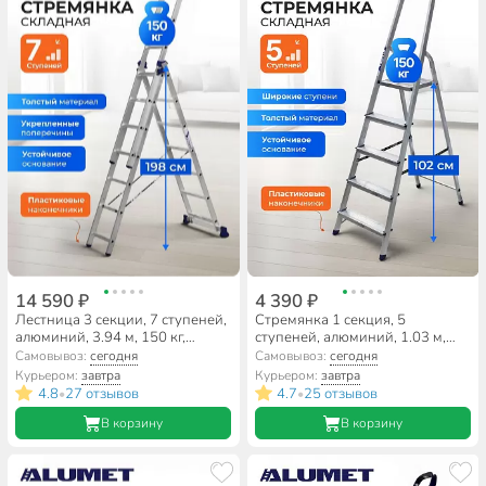
14 590 ₽
4 390 ₽
Лестница 3 секции, 7 ступеней,
Стремянка 1 секция, 5
алюминий, 3.94 м, 150 кг,
ступеней, алюминий, 1.03 м,
Alumet, 5307
150 кг, рифленые ступени,
Самовывоз:
сегодня
Самовывоз:
сегодня
Alumet, AM705
Курьером:
завтра
Курьером:
завтра
4.8
27 отзывов
4.7
25 отзывов
•
•
В корзину
В корзину