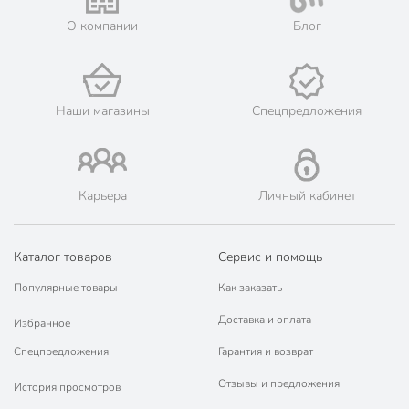
Мы предлагаем бесплатную курьерскую доставку для товара
О компании
Блог
«стремянки, лестницы» при заказе от 3000 рублей в такие
города, как: Бобров, Богучар, Борисоглебск, Бутурлиновка,
Воронеж, Калач, Кантемировка, Лиски, Новая Усмань,
Нововоронеж, Острогожск, Павловск, Россошь, Семилуки,
Эртиль.
Наши магазины
Спецпредложения
💳 Оплата: онлайн на сайте интернет-гипермаркета или
наличными при получении.
🛍 Скидки, акции, распродажи каждый день!
📜 Только оригинальная продукция. Интернет-гипермаркет
Карьера
Личный кабинет
Порядок - официальный представитель ведущих мировых
марок.
Каталог товаров
Сервис и помощь
Популярные товары
Как заказать
Доставка и оплата
Избранное
Спецпредложения
Гарантия и возврат
Отзывы и предложения
История просмотров