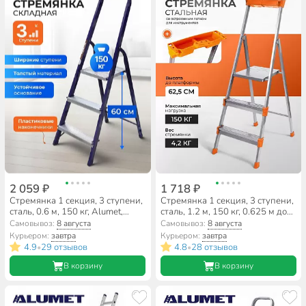
2 059 ₽
1 718 ₽
Стремянка 1 секция, 3 ступени,
Стремянка 1 секция, 3 ступени,
сталь, 0.6 м, 150 кг, Alumet,
сталь, 1.2 м, 150 кг, 0.625 м до
М8403
платформы, Nika, СМ3
Самовывоз:
8 августа
Самовывоз:
8 августа
Курьером:
завтра
Курьером:
завтра
4.9
29 отзывов
4.8
28 отзывов
•
•
В корзину
В корзину