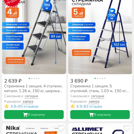
ПРОДАЖ
2 639 ₽
3 690 ₽
Стремянка 1 секция, 4 ступени,
Стремянка 1 секция, 5
металл, 1.26 м, 150 кг, широкая
ступеней, сталь, 1.03 м, 150 кг,
ступень, WK6018-4A
Alumet, М8305
Самовывоз:
сегодня
Самовывоз:
сегодня
Курьером:
завтра
Курьером:
завтра
4.8
95 отзывов
4.9
83 отзыва
•
•
В корзину
В корзину