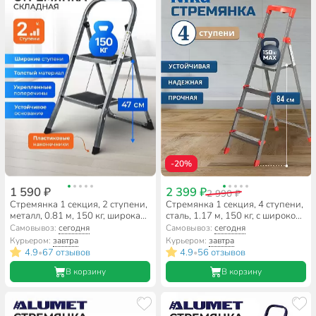
-20%
1 590 ₽
2 399 ₽
2 990 ₽
Стремянка 1 секция, 2 ступени,
Стремянка 1 секция, 4 ступени,
металл, 0.81 м, 150 кг, широкая
сталь, 1.17 м, 150 кг, с широкой
ступень, WK6018-2A
ступенью, 0.84 м до платформы,
Самовывоз:
сегодня
Самовывоз:
сегодня
Nika, ННСУ4
Курьером:
завтра
Курьером:
завтра
4.9
67 отзывов
4.9
56 отзывов
•
•
В корзину
В корзину