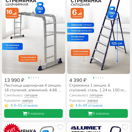
13 990 ₽
4 390 ₽
Лестница шарнирная 4 секции,
Стремянка 1 секция, 6
16 ступеней, алюминий, 4.66 м,
ступеней, сталь, 1.24 м, 150 кг,
150 кг, Alumet, TL4044
Alumet, М8406
Самовывоз:
сегодня
Самовывоз:
сегодня
Курьером:
завтра
Курьером:
завтра
4.9
55 отзывов
4.8
49 отзывов
•
•
В корзину
В корзину
ХИТ