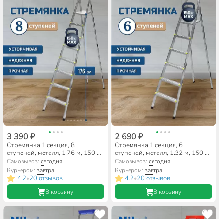
3 390 ₽
2 690 ₽
Стремянка 1 секция, 8
Стремянка 1 секция, 6
ступеней, металл, 1.76 м, 150 кг,
ступеней, металл, 1.32 м, 150 кг,
Amigo, ЛС1008
Amigo, ЛС1006
Самовывоз:
сегодня
Самовывоз:
сегодня
Курьером:
завтра
Курьером:
завтра
4.2
20 отзывов
4.2
20 отзывов
•
•
В корзину
В корзину