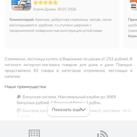
WK6018-3A
Елена Душка, 30.07.2026
Комментарий:
Крепкая, добротная стремянка, легкая, легко
Преи
раскладывается, удобная, т.к.ступени широкие с
удоб
прорезиненой поверхностью,конструкция устойчивая.
(зам
Комм
Стремянки, лестницы купить в Воронеже по ценам от 253 рублей. В
каталоге интернет-магазина товаров для дома и дачи Порядок
представлено 93 товара в категории «стремянки, лестницы» в
наличии
Наши преимущества:
🎁 Бонусная система. Максимальный кэшбэк до 3669
бонусных рублей, 1 бонусный балл = 1 рубль.
Показать ещё
📦 Быстрая доставка. Самовывоз от 60 минут, доставка - от 1-
2 дней.
🛒 Бесплатный самовывоз из магазинов города Воронеж.
Жители Воронежской области могут сделать заказ и оплатить
его онлайн на официальном сайте сети магазинов Порядок.