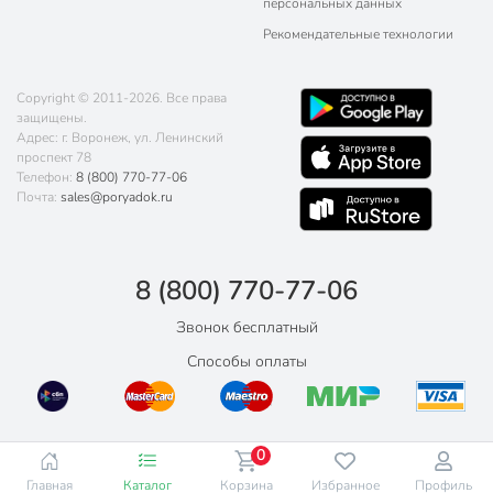
персональных данных
Рекомендательные технологии
Copyright © 2011-2026. Все права
защищены.
Адрес: г. Воронеж, ул. Ленинский
проспект 78
Телефон:
8 (800) 770-77-06
Почта:
sales@poryadok.ru
8 (800) 770-77-06
Звонок бесплатный
Способы оплаты
0
Главная
Каталог
Корзина
Избранное
Профиль