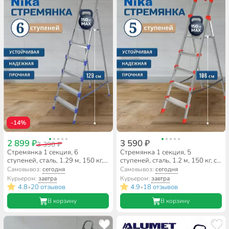
-14%
2 899 ₽
3 590 ₽
3 390 ₽
Стремянка 1 секция, 6
Стремянка 1 секция, 5
ступеней, сталь, 1.29 м, 150 кг,
ступеней, сталь, 1.2 м, 150 кг, с
Nika, СМ6
широкой ступенью, Nika,
Самовывоз:
сегодня
Самовывоз:
сегодня
ННСУ5
Курьером:
завтра
Курьером:
завтра
4.8
20 отзывов
4.9
18 отзывов
•
•
В корзину
В корзину