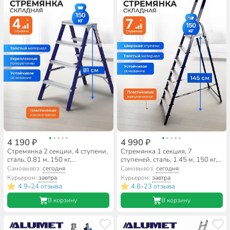
4 190 ₽
4 990 ₽
Стремянка 2 секции, 4 ступени,
Стремянка 1 секция, 7
сталь, 0.81 м, 150 кг,
ступеней, сталь, 1.45 м, 150 кг,
двусторонняя, Alumet, MD8204
Alumet, М8407
Самовывоз:
сегодня
Самовывоз:
сегодня
Курьером:
завтра
Курьером:
завтра
4.9
24 отзыва
4.8
23 отзыва
•
•
В корзину
В корзину