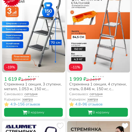
ПРОДАЖ
-19%
-11%
1 619 ₽
1 999 ₽
1 990 ₽
2 243 ₽
Стремянка 1 секция, 3 ступени,
Стремянка 1 секция, 4 ступени,
металл, 1.053 м, 150 кг,
сталь, 0.846 м, 150 кг, с
широкая ступень, WK6018-3A
широкой ступенью, Nika, СМ4
Самовывоз:
сегодня
Самовывоз:
сегодня
Курьером:
завтра
Курьером:
завтра
4.9
156 отзывов
4.8
96 отзывов
•
•
В корзину
В корзину