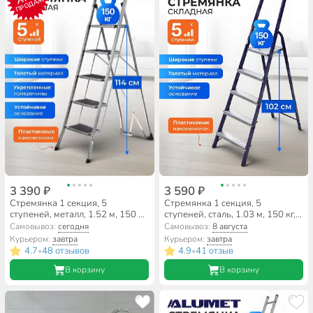
ПРОДАЖ
3 390 ₽
3 590 ₽
Стремянка 1 секция, 5
Стремянка 1 секция, 5
ступеней, металл, 1.52 м, 150 кг,
ступеней, сталь, 1.03 м, 150 кг,
широкая ступень, WK6018D-5C
Alumet, М8405
Самовывоз:
сегодня
Самовывоз:
8 августа
Курьером:
завтра
Курьером:
завтра
4.7
48 отзывов
4.9
41 отзыв
•
•
В корзину
В корзину