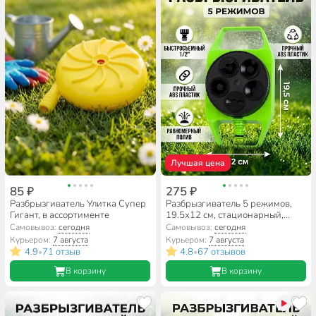
Лучшая цена
85 ₽
275 ₽
Разбрызгиватель Улитка Супер
Разбрызгиватель 5 режимов,
Гигант, в ассортименте
19.5х12 см, стационарный,
быстросъемный, Grandy, JS-308
Самовывоз:
сегодня
Самовывоз:
сегодня
Курьером:
7 августа
Курьером:
7 августа
4.9
71 отзыв
4.8
67 отзывов
•
•
В корзину
В корзину