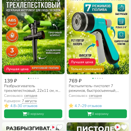
Лучшая цена
Лучшая цена
Только самовывоз
139 ₽
769 ₽
Разбрызгиватель
Распылитель-пистолет 7
трехлепестковый, 22х11 см, на
режимов, быстросъемный,
ножке, быстросъемный, Grandy,
Kalipso, DY2056G
Самовывоз:
сегодня
Самовывоз:
сегодня
JS-2236
Курьером:
7 августа
4.8
30 отзывов
4.7
29 отзывов
•
•
В корзину
В корзину