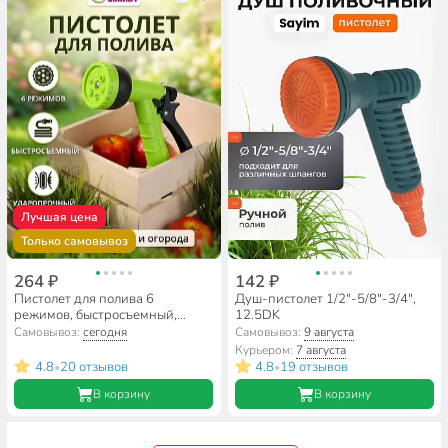
Лучшая цена
Только самовывоз
264 ₽
142 ₽
Пистолет для полива 6
Душ-пистолет 1/2"-5/8"-3/4",
режимов, быстросъемный,
12.5DK
Grandy, JS-9116
Самовывоз:
сегодня
Самовывоз:
9 августа
Курьером:
7 августа
4.8
20 отзывов
4.8
19 отзывов
•
•
В корзину
В корзину