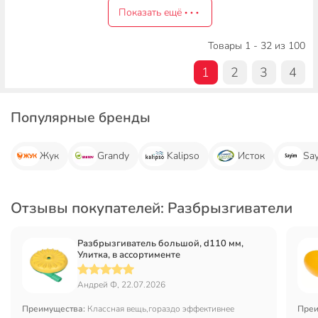
Показать ещё
Товары 1 - 32 из 100
1
2
3
4
Популярные бренды
Жук
Grandy
Kalipso
Исток
Sa
Отзывы покупателей: Разбрызгиватели
Разбрызгиватель большой, d110 мм,
Улитка, в ассортименте
Андрей Ф, 22.07.2026
Преимущества:
Классная вещь,гораздо эффективнее
Преи