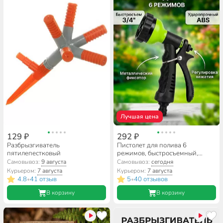
Лучшая цена
129 ₽
292 ₽
Разбрызгиватель
Пистолет для полива 6
пятилепестковый
режимов, быстросъемный,
Grandy, JS-9136
Самовывоз:
9 августа
Самовывоз:
сегодня
Курьером:
7 августа
Курьером:
7 августа
4.8
41 отзыв
5
40 отзывов
•
•
В корзину
В корзину