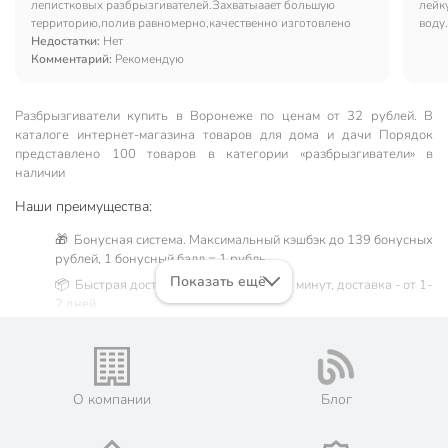
лепистковых разбрызгивателей.Захватыаает большую
лейк
территорию,полив равномерно,качественно изготовлено
воду
Недостатки:
Нет
Комментарий:
Рекомендую
Разбрызгиватели купить в Воронеже по ценам от 32 рублей. В
каталоге интернет-магазина товаров для дома и дачи Порядок
представлено 100 товаров в категории «разбрызгиватели» в
наличии
Наши преимущества:
🎁 Бонусная система. Максимальный кэшбэк до 139 бонусных
рублей, 1 бонусный балл = 1 рубль.
Показать ещё
📦 Быстрая доставка. Самовывоз от 60 минут, доставка - от 1-
2 дней.
🛒 Бесплатный самовывоз из магазинов города Воронеж.
Жители Воронежской области могут сделать заказ и оплатить
его онлайн на официальном сайте сети магазинов Порядок.
Мы предлагаем бесплатную курьерскую доставку для товара
О компании
Блог
«разбрызгиватели» при заказе от 3000 рублей в такие города,
как: Бобров, Богучар, Борисоглебск, Бутурлиновка, Воронеж,
Калач, Кантемировка, Лиски, Новая Усмань, Нововоронеж,