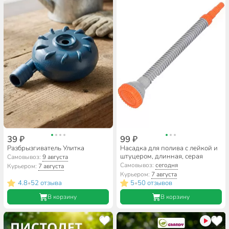
39 ₽
99 ₽
Разбрызгиватель Улитка
Насадка для полива с лейкой и
штуцером, длинная, серая
Самовывоз:
9 августа
Самовывоз:
сегодня
Курьером:
7 августа
Курьером:
7 августа
4.8
52 отзыва
5
50 отзывов
•
•
В корзину
В корзину