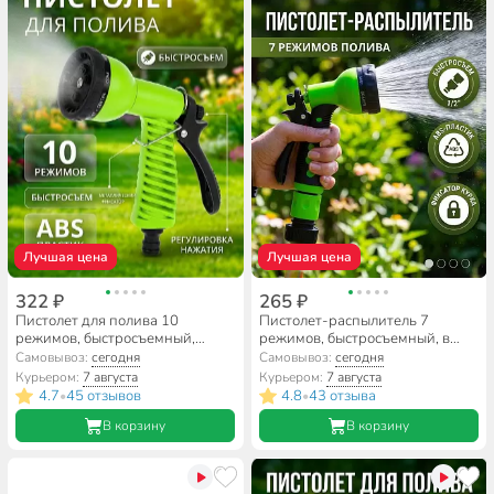
Лучшая цена
Лучшая цена
322 ₽
265 ₽
Пистолет для полива 10
Пистолет-распылитель 7
режимов, быстросъемный,
режимов, быстросъемный, в
Grandy, JS-9322
блистере с клипсой, Grandy, JS-
Самовывоз:
сегодня
Самовывоз:
сегодня
9528
Курьером:
7 августа
Курьером:
7 августа
4.7
45 отзывов
4.8
43 отзыва
•
•
В корзину
В корзину