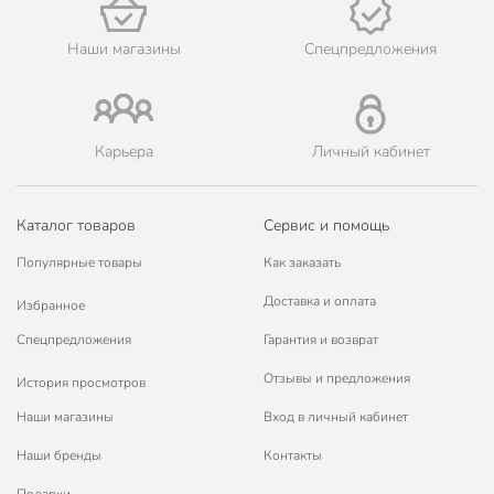
Острогожск, Павловск, Россошь, Семилуки, Эртиль.
💳 Оплата: онлайн на сайте интернет-гипермаркета или
Наши магазины
Спецпредложения
наличными при получении.
🛍 Скидки, акции, распродажи каждый день!
📜 Только оригинальная продукция. Интернет-гипермаркет
Порядок - официальный представитель ведущих мировых
Карьера
Личный кабинет
марок.
Каталог товаров
Сервис и помощь
Популярные товары
Как заказать
Доставка и оплата
Избранное
Спецпредложения
Гарантия и возврат
Отзывы и предложения
История просмотров
Наши магазины
Вход в личный кабинет
Наши бренды
Контакты