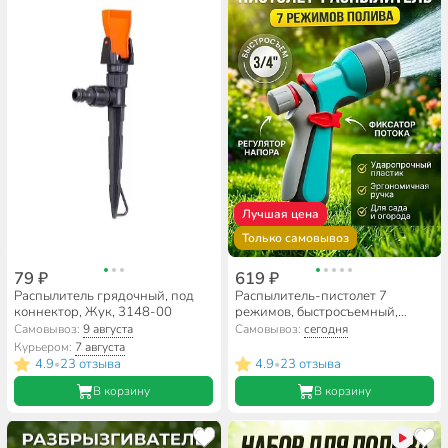
Лучшая цена
Только самовывоз
79 ₽
619 ₽
Распылитель грядочный, под
Распылитель-пистолет 7
коннектор, Жук, 3148-00
режимов, быстросъемный,
Kalipso, DY2054G
Самовывоз:
9 августа
Самовывоз:
сегодня
Курьером:
7 августа
4.9
23 отзыва
4.9
23 отзыва
•
•
В корзину
В корзину