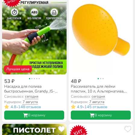
ПРОДАЖ
Лучшая цена
53 ₽
48 ₽
Насадка для полива
Рассеиватель для лейки
быстросъемная, Grandy, JS-
пластик, 10 л, Альтернатива,
9330
М181, в ассортименте
Самовывоз:
сегодня
Самовывоз:
сегодня
Курьером:
7 августа
Курьером:
7 августа
4.8
148 отзывов
4.9
145 отзывов
•
•
В корзину
В корзину
ХИТ