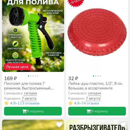
ПРОДАЖ
Лучшая цена
169 ₽
32 ₽
Пистолет для полива 7
Лейка-душ пластик, 1/2", 9 см,
режимов, быстросъемный,
большая, в ассортименте
Grandy, js-9137
Самовывоз:
сегодня
Самовывоз:
сегодня
Курьером:
7 августа
Курьером:
7 августа
4.9
113 отзывов
4.9
74 отзыва
•
•
В корзину
В корзину