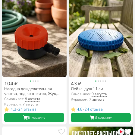
104 ₽
43 ₽
Насадка дождевательная
Лейка-душ 11 см
улитка, под коннектор, Жук,
Самовывоз:
9 августа
0543-00
Самовывоз:
9 августа
Курьером:
7 августа
Курьером:
7 августа
4.3
24 отзыва
4.8
24 отзыва
•
•
В корзину
В корзину