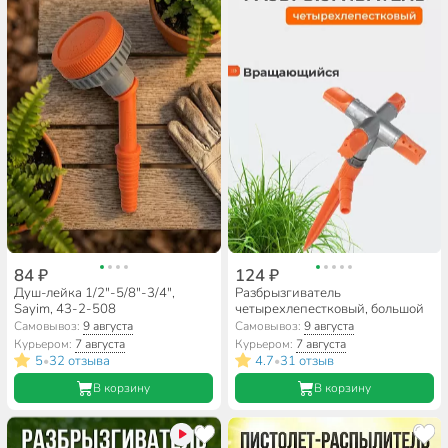
84 ₽
124 ₽
Душ-лейка 1/2"-5/8"-3/4",
Разбрызгиватель
Sayim, 43-2-508
четырехлепестковый, большой
Самовывоз:
9 августа
Самовывоз:
9 августа
Курьером:
7 августа
Курьером:
7 августа
5
32 отзыва
4.7
31 отзыв
•
•
В корзину
В корзину