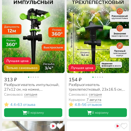
Лучшая цена
Только самовывоз
Лучшая цена
313 ₽
154 ₽
Разбрызгиватель импульсный,
Разбрызгиватель
27х12 см, на ножке,
трехлепестковый, 23х16.5 см,
быстросъемный, Grandy, JS-304
на ножке, быстросъемный,
Самовывоз:
сегодня
Самовывоз:
сегодня
Grandy, JS-356
Курьером:
7 августа
4.4
63 отзыва
4.8
56 отзывов
•
•
В корзину
В корзину