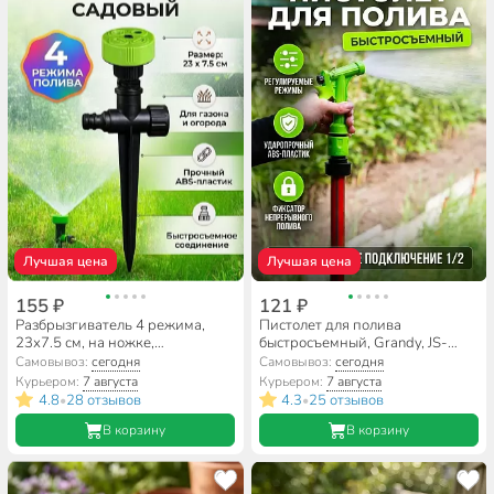
Лучшая цена
Лучшая цена
155 ₽
121 ₽
Разбрызгиватель 4 режима,
Пистолет для полива
23х7.5 см, на ножке,
быстросъемный, Grandy, JS-
быстросъемный, Grandy, JS-301
9339
Самовывоз:
сегодня
Самовывоз:
сегодня
Курьером:
7 августа
Курьером:
7 августа
4.8
28 отзывов
4.3
25 отзывов
•
•
В корзину
В корзину