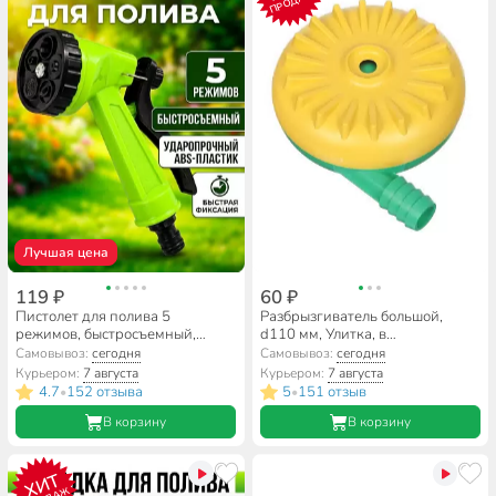
ПРОДАЖ
Лучшая цена
119 ₽
60 ₽
Пистолет для полива 5
Разбрызгиватель большой,
режимов, быстросъемный,
d110 мм, Улитка, в
Grandy, JS-9306
ассортименте
Самовывоз:
сегодня
Самовывоз:
сегодня
Курьером:
7 августа
Курьером:
7 августа
4.7
152 отзыва
5
151 отзыв
•
•
В корзину
В корзину
ХИТ