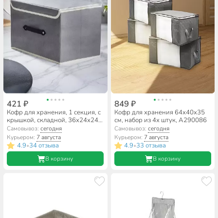
421 ₽
849 ₽
Кофр для хранения, 1 секция, с
Кофр для хранения 64х40х35
крышкой, складной, 36х24х24
см, набор из 4х штук, A290086
см, спанбонд, с ручкой, серый,
Самовывоз:
сегодня
Самовывоз:
сегодня
Y6-10751
Курьером:
7 августа
Курьером:
7 августа
4.9
34 отзыва
4.9
33 отзыва
•
•
В корзину
В корзину