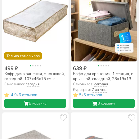
Только самовывоз
499 ₽
639 ₽
Кофр для хранения, с крышкой,
Кофр для хранения, 1 секция, с
складной, 107х46х15 см, с
крышкой, складной, 28х19х13
молнией, бежевый, Листья, UC-
см, с ручкой, серый, A290105
Самовывоз:
сегодня
Самовывоз:
сегодня
214
Курьером:
7 августа
4.9
6 отзывов
5
5 отзывов
•
•
В корзину
В корзину