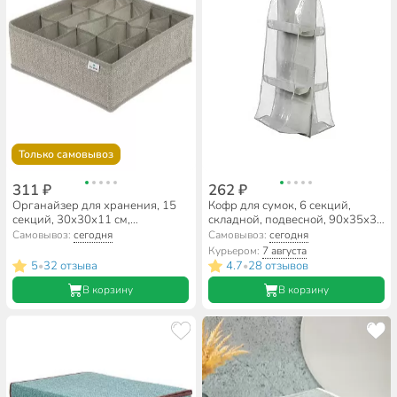
Только самовывоз
311 ₽
262 ₽
Органайзер для хранения, 15
Кофр для сумок, 6 секций,
секций, 30х30х11 см,
складной, подвесной, 90х35х35
нетканный материал, с
см, нетканный материал, с
Самовывоз:
сегодня
Самовывоз:
сегодня
молнией, серый, Д70702.016
прозрачным окном, Y6-10706
Курьером:
7 августа
5
32 отзыва
4.7
28 отзывов
•
•
В корзину
В корзину