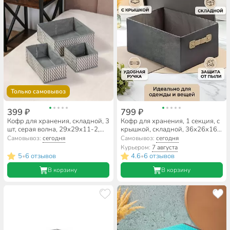
Только самовывоз
399 ₽
799 ₽
Кофр для хранения, складной, 3
Кофр для хранения, 1 секция, с
шт, серая волна, 29х29х11-2,
крышкой, складной, 36х26х16
28х13х5х9.8-2, 15х15х10-2,
см, с ручкой, серый, A290122
Самовывоз:
сегодня
Самовывоз:
сегодня
A190052
Курьером:
7 августа
5
6 отзывов
4.6
6 отзывов
•
•
В корзину
В корзину