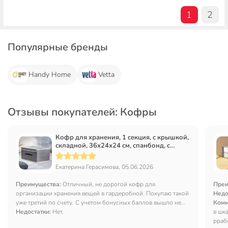
1
2
Популярные бренды
Handy Home
Vetta
Отзывы покупателей: Кофры
Кофр для хранения, 1 секция, с крышкой,
складной, 36х24х24 см, спанбонд, с
ручкой, серый, Y6-10751
Екатерина Герасимова, 05.06.2026
Преимущества:
Отличный, не дорогой кофр для
Преи
организации хранения вещей в гардеробной. Покупаю такой
Недо
уже третий по счету. С учетом бонусных баллов вышло не
Комм
дорого.
Недостатки:
Нет.
в шк
рраб