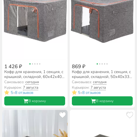
1 426 ₽
869 ₽
Кофр для хранения, 1 секция, с
Кофр для хранения, 1 секция, с
крышкой, складной, 60х42х40
крышкой, складной, 50х40х33
см, спанбонд, с молнией, с
см, спанбонд, с молнией, с
Самовывоз:
сегодня
Самовывоз:
сегодня
ручкой, серый, Y6-10759
ручкой, серый, Y6-10758
Курьером:
7 августа
Курьером:
7 августа
5
8 отзывов
5
8 отзывов
•
•
В корзину
В корзину