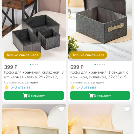
Только самовывоз
Только самовывоз
399 ₽
699 ₽
Кофр для хранения, складной, 3
Кофр для хранения, 1 секция, с
шт, черная клетка, 29х29х12,
крышкой, складной, 32х23х15
29х16х12, 15х14.5х13,
см, с ручкой, серый, A290106
Самовывоз:
сегодня
Самовывоз:
сегодня
A190051
5
3 отзыва
5
3 отзыва
•
•
В корзину
В корзину