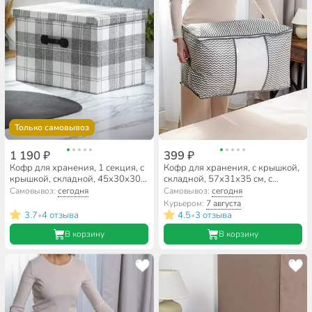
Только самовывоз
1 190 ₽
399 ₽
Кофр для хранения, 1 секция, с
Кофр для хранения, с крышкой,
крышкой, складной, 45х30х30
складной, 57х31х35 см, с
см, нетканое полотно, с ручкой,
молнией, серая волна, с окном,
Самовывоз:
сегодня
Самовывоз:
сегодня
с крышкой, светло-серый,
A190066
Курьером:
7 августа
Клетка, Y4-7837
3.7
4 отзыва
4.5
3 отзыва
•
•
В корзину
В корзину