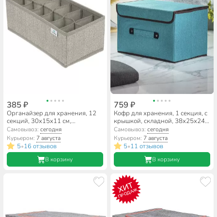
385 ₽
759 ₽
Органайзер для хранения, 12
Кофр для хранения, 1 секция, с
секций, 30х15х11 см,
крышкой, складной, 38х25х24
нетканный материал, с
см, нетканое полотно, с ручкой,
Самовывоз:
сегодня
Самовывоз:
сегодня
молнией, серый, Д70702.021
с крышкой, зеленый, Y4-7830
Курьером:
7 августа
Курьером:
7 августа
5
16 отзывов
5
11 отзывов
•
•
В корзину
В корзину
ХИТ
ПРОДАЖ