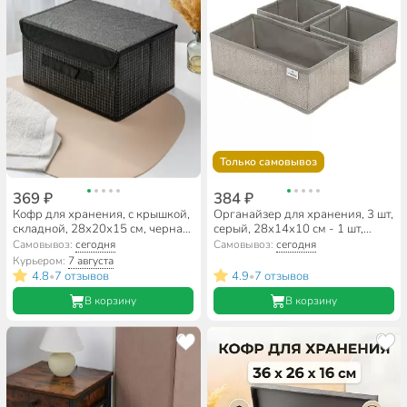
Только самовывоз
369 ₽
384 ₽
Кофр для хранения, с крышкой,
Органайзер для хранения, 3 шт,
складной, 28х20х15 см, черная
серый, 28х14х10 см - 1 шт,
клетка, A190063
14х14х10 см - 2 шт,
Самовывоз:
сегодня
Самовывоз:
сегодня
Д70702.012
Курьером:
7 августа
4.8
7 отзывов
4.9
7 отзывов
•
•
В корзину
В корзину