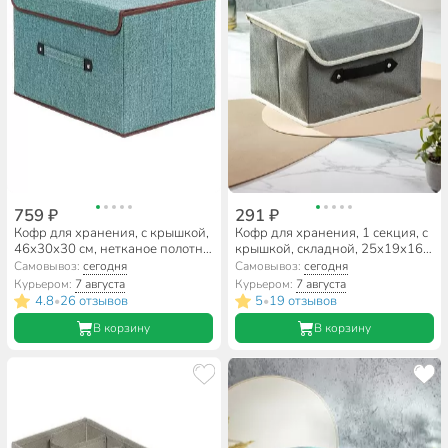
759 ₽
291 ₽
Кофр для хранения, с крышкой,
Кофр для хранения, 1 секция, с
46х30х30 см, нетканое полотно,
крышкой, складной, 25х19х16
с ручкой, зеленый, Y4-7829
см, спанбонд, с ручкой, серый,
Самовывоз:
сегодня
Самовывоз:
сегодня
Y6-10750
Курьером:
7 августа
Курьером:
7 августа
4.8
26 отзывов
5
19 отзывов
•
•
В корзину
В корзину