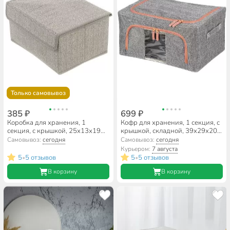
Только самовывоз
385 ₽
699 ₽
Коробка для хранения, 1
Кофр для хранения, 1 секция, с
секция, с крышкой, 25х13х19
крышкой, складной, 39х29х20
см, нетканный материал, серая,
см, спанбонд, с молнией, с
Самовывоз:
сегодня
Самовывоз:
сегодня
Д70302.05
ручкой, серый, Y6-10757
Курьером:
7 августа
5
5 отзывов
5
5 отзывов
•
•
В корзину
В корзину