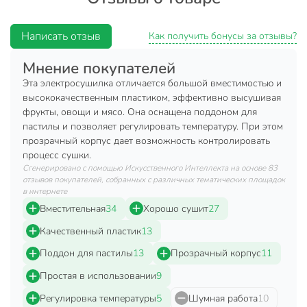
продуктов. Сушилка комплектуется одним поддоном для
пастилы.
Написать отзыв
Как получить бонусы за отзывы?
Характеристики:
Мнение покупателей
Тип: сушилка.
Эта электросушилка отличается большой вместимостью и
Назначение: для фруктов и овощей.
высококачественным пластиком, эффективно высушивая
Мощность: 600 Вт.
фрукты, овощи и мясо. Она оснащена поддоном для
пастилы и позволяет регулировать температуру. При этом
Регулировка температуры: от 30°С до 70°С.
прозрачный корпус дает возможность контролировать
Количество поддонов: 6 шт.
процесс сушки.
Диаметр поддона: 40 см.
Сгенерировано с помощью Искусственного Интеллекта на основе 83
отзывов покупателей, собранных с различных тематических площадок
Высота поддона: 5.5 см.
в интернете
Нагрузка на поддон: до 2 кг.
Вместительная
34
Хорошо сушит
27
Особенность: поддон для пастилы.
Качественный пластик
13
Преимущества:
Поддон для пастилы
13
Прозрачный корпус
11
Простая в использовании
9
Изделие выполнено из качественного прозрачного
пластика. Вы сможете полностью контролировать
Регулировка температуры
5
Шумная работа
10