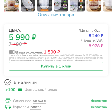
Описание товара
ЦЕНА:
*Цена на Ozon:
5 990 ₽
8 240 ₽
*Цена на WB:
7 490 ₽
8 978 ₽
1 500 ₽
Ваша экономия:
*Цена с Озон банком или WB кошельком по состоянию на 07.08.2026 (Озон) и 04.08.2026 (ВБ) для
региона г. Воронеж у продавца ООО «Прайм» (ОГРН 1233600006903, г. Воронеж, Волгоградская 32).
В течение дня цена может изменяться. Актуальную цену уточняйте на сайте маркетплейса.
Купить в 1 клик
В наличии
>100
Центральный склад
сегодня
Самовывоз:
бесплатно
завтра
Курьером:
бесплатно