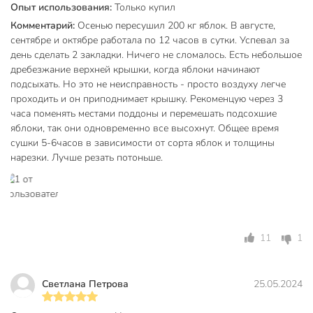
Опыт использования:
Только купил
Техническая информация
Комментарий:
Осенью пересушил 200 кг яблок. В августе,
сентябре и октябре работала по 12 часов в сутки. Успевал за
Мощность, Вт
600 Вт
день сделать 2 закладки. Ничего не сломалось. Есть небольшое
дребезжание верхней крышки, когда яблоки начинают
Число поддонов
6
подсыхать. Но это не неисправность - просто воздуху легче
проходить и он приподнимает крышку. Рекоменцую через 3
Максимальная загрузка, кг
12 кг
часа поменять местами поддоны и перемешать подсохшие
Минимальная температура
яблоки, так они одновременно все высохнут. Общее время
30 °C
эксплуатации, °C
сушки 5-6часов в зависимости от сорта яблок и толщины
нарезки. Лучше резать потоньше.
Максимальная температура
70 °C
эксплуатации, °C
Высота поддона, см
5.5 см
Ширина поддона, см
40 см
11
1
Страна производства
Россия
Светлана Петрова
25.05.2024
Тип
конвекционный