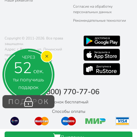
Наши реквизиты
Согласие на обработку
персональных данных
Рекомендательные технологии
Copyright © 2011-2026. Все права
защищены.
Адрес: г. Воронеж, ул. Ленинский
проспект 78
ЧЕРЕЗ
52
Телефон:
8 (800) 770-77-06
Почта:
sales@poryadok.ru
сек.
ты получишь
подарок
8 (800) 770-77-06
ПОДАРОК
Звонок бесплатный
Способы оплаты