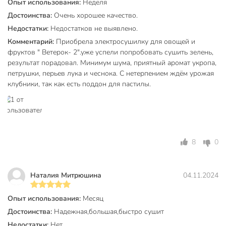
Материал корпуса
пластик
Опыт использования:
Неделя
Достоинства:
Очень хорошее качество.
прозрачный
Материал поддонов
Недостатки:
Недостатков не выявлено.
пластик
Комментарий:
Приобрела электросушилку для овощей и
Управление
механический
фруктов " Ветерок- 2".уже успели попробовать сушить зелень,
результат порадовал. Минимум шума, приятный аромат укропа,
Цвет
бесцветный
петрушки, перьев лука и чеснока. С нетерпением ждём урожая
клубники, так как есть поддон для пастилы.
Другие типы продуктов
пастила
регулировка
Особенности комплектации
температуры
Способ подачи воздуха
вертикальный
8
0
Гарантия производителя, мес
12
Ветерок-2
Наталия Митрюшина
04.11.2024
Модель
ЭСОФ-2-0,6/220-
02
Опыт использования:
Месяц
Достоинства:
Надежная,большая,быстро сушит
Вес в упаковке
6.3 кг
Недостатки:
Нет