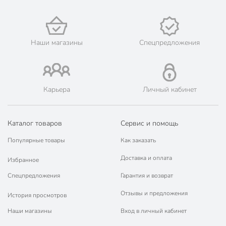
города, как: Бобров, Богучар, Борисоглебск, Бутурлиновка,
Воронеж, Калач, Кантемировка, Лиски, Новая Усмань,
Нововоронеж, Острогожск, Павловск, Россошь, Семилуки,
Эртиль.
Наши магазины
Спецпредложения
💳 Оплата: онлайн на сайте интернет-гипермаркета или
наличными при получении.
🛍 Скидки, акции, распродажи каждый день!
📜 Только оригинальная продукция. Интернет-гипермаркет
Карьера
Личный кабинет
Порядок - официальный представитель ведущих мировых
марок.
Каталог товаров
Сервис и помощь
Популярные товары
Как заказать
Доставка и оплата
Избранное
Спецпредложения
Гарантия и возврат
Отзывы и предложения
История просмотров
Наши магазины
Вход в личный кабинет