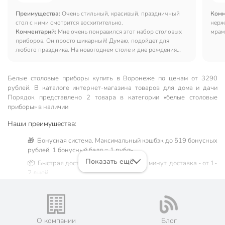
Преимущества:
Очень стильный, красивый, праздничный
Комм
стол с ними смотрится восхитительно.
нерж
Комментарий:
Мне очень понравился этот набор столовых
мрам
приборов. Он просто шикарный! Думаю, подойдет для
любого праздника. На новогоднем столе и дне рождения
они уже побывали:) Требуют аккуратной ручной мойки, но я
всю посуду всегда мою руками.
Белые столовые приборы купить в Воронеже по ценам от 3290
рублей. В каталоге интернет-магазина товаров для дома и дачи
Порядок представлено 2 товара в категории «белые столовые
приборы» в наличии
Наши преимущества:
🎁 Бонусная система. Максимальный кэшбэк до 519 бонусных
рублей, 1 бонусный балл = 1 рубль.
Показать ещё
📦 Быстрая доставка. Самовывоз от 60 минут, доставка - от 1-
2 дней.
🛒 Бесплатный самовывоз из магазинов города Воронеж.
Жители Воронежской области могут сделать заказ и оплатить
его онлайн на официальном сайте сети магазинов Порядок.
Мы предлагаем бесплатную курьерскую доставку для товара
О компании
Блог
«белые столовые приборы» при заказе от 3000 рублей в такие