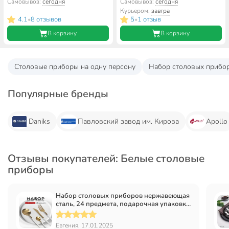
предмета, подарочная
белый мрамор, глянец,
Самовывоз:
сегодня
Самовывоз:
сегодня
упаковка, Белый с золотым, Y6-
B020149
Курьером:
завтра
10263
4.1
8 отзывов
5
1 отзыв
•
•
В корзину
В корзину
Столовые приборы на одну персону
Набор столовых приборо
Популярные бренды
Daniks
Павловский завод им. Кирова
Apollo
Отзывы покупателей: Белые столовые
приборы
Набор столовых приборов нержавеющая
сталь, 24 предмета, подарочная упаковка,
Белый с золотым, Y6-10263
Евгения, 17.01.2025