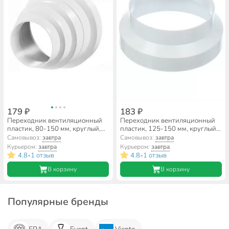
179 ₽
183 ₽
Переходник вентиляционный
Переходник вентиляционный
пластик, 80-150 мм, круглый,
пластик, 125-150 мм, круглый,
универсальный, Viento,
Event, 125150РП
Самовывоз:
завтра
Самовывоз:
завтра
ПУ15.12,5.12.10.8
Курьером:
завтра
Курьером:
завтра
4.8
1 отзыв
4.8
1 отзыв
•
•
В корзину
В корзину
Популярные бренды