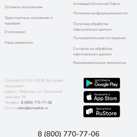
Активация Бонусной Карты
Оптовым покупателям
Политика конфиденциальности
Транспортным компаниям и
курьерам
Политика обработки
персональных данных
О компании
Пользовательское соглашение
Наши реквизиты
Согласие на обработку
персональных данных
Рекомендательные технологии
Copyright © 2011-2026. Все права
защищены.
Адрес: г. Воронеж, ул. Ленинский
проспект 78
Телефон:
8 (800) 770-77-06
Почта:
sales@poryadok.ru
8 (800) 770-77-06