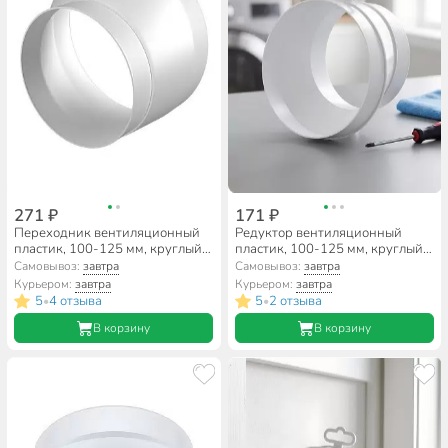
271 ₽
171 ₽
Переходник вентиляционный
Редуктор вентиляционный
пластик, 100-125 мм, круглый,
пластик, 100-125 мм, круглый,
эксцентрический, ERA,
эксцентриковый, Event, 100125
Самовывоз:
завтра
Самовывоз:
завтра
1012,5РЭП
РЭП
Курьером:
завтра
Курьером:
завтра
5
4 отзыва
5
2 отзыва
•
•
В корзину
В корзину