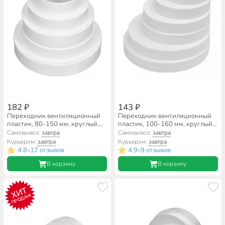
182 ₽
143 ₽
Переходник вентиляционный
Переходник вентиляционный
пластик, 80-150 мм, круглый,
пластик, 100-160 мм, круглый,
Event, ПХ
эксцентриковый
Самовывоз:
завтра
Самовывоз:
завтра
универсальный
Курьером:
завтра
Курьером:
завтра
D100/110/120/125/150/160,
4.8
17 отзывов
4.9
9 отзывов
•
•
Viento, ВПУ10-16
В корзину
В корзину
ХИТ
ПРОДАЖ