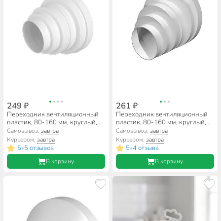
249 ₽
261 ₽
Переходник вентиляционный
Переходник вентиляционный
пластик, 80-160 мм, круглый,
пластик, 80-160 мм, круглый,
ERA, PU16.15.12,5.12.10.8
эксцентрический, ERA,
Самовывоз:
завтра
Самовывоз:
завтра
ПУ16.15.12,5.12.10.8
Курьером:
завтра
Курьером:
завтра
5
5 отзывов
5
4 отзыва
•
•
В корзину
В корзину