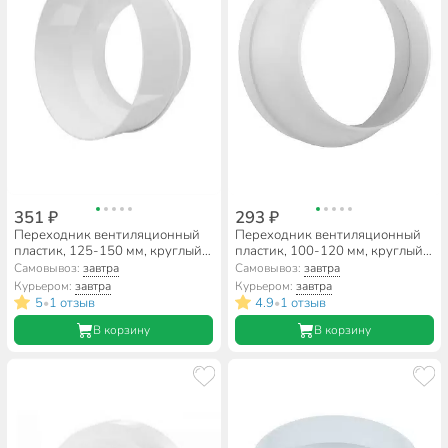
351 ₽
293 ₽
Переходник вентиляционный
Переходник вентиляционный
пластик, 125-150 мм, круглый,
пластик, 100-120 мм, круглый,
эксцентрический, ERA,
ERA, 1012RP
Самовывоз:
завтра
Самовывоз:
завтра
12,515RP
Курьером:
завтра
Курьером:
завтра
5
1 отзыв
4.9
1 отзыв
•
•
В корзину
В корзину