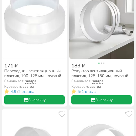
171 ₽
183 ₽
Переходник вентиляционный
Редуктор вентиляционный
пластик, 100-125 мм, круглый,
пластик, 125-150 мм, круглый,
Event, 100125РП
эксцентриковый, Event, 125150
Самовывоз:
завтра
Самовывоз:
завтра
РЭП
Курьером:
завтра
Курьером:
завтра
4.9
2 отзыва
5
1 отзыв
•
•
В корзину
В корзину