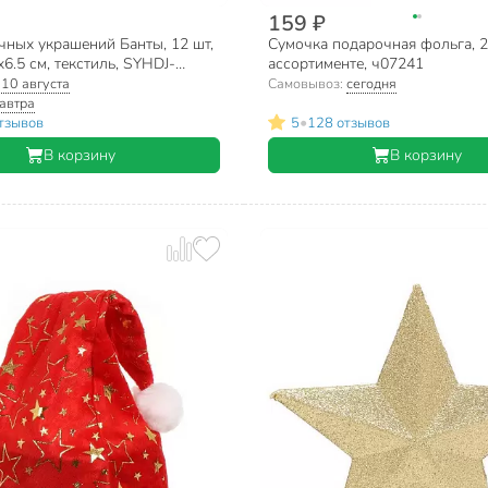
159 ₽
чных украшений Банты, 12 шт,
Сумочка подарочная фольга, 2
х6.5 см, текстиль, SYHDJ-
ассортименте, ч07241
:
10 августа
Самовывоз:
сегодня
автра
•
тзывов
5
128 отзывов
В корзину
В корзину