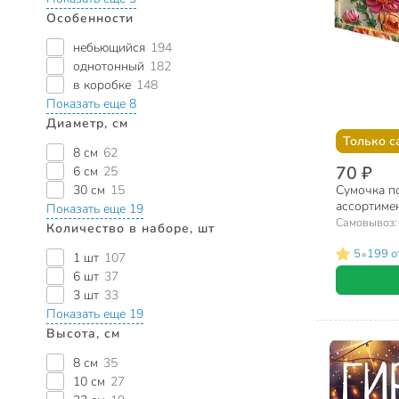
Особенности
небьющийся
194
однотонный
182
в коробке
148
Показать еще 8
Диаметр, см
Только с
8 см
62
70 ₽
6 см
25
Сумочка по
30 см
15
ассортиме
Показать еще 19
Самовывоз
Количество в наборе, шт
•
5
199 о
1 шт
107
6 шт
37
3 шт
33
Показать еще 19
Высота, см
8 см
35
10 см
27