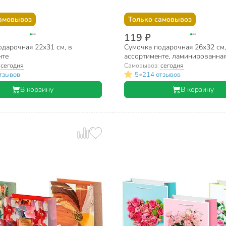
амовывоз
Только самовывоз
119 ₽
дарочная 22х31 см, в
Сумочка подарочная 26х32 см,
нте
ассортименте, ламинированна
:
сегодня
Самовывоз:
сегодня
•
тзывов
5
214 отзывов
В корзину
В корзину