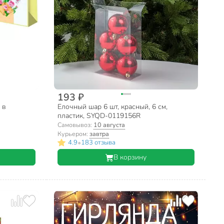
193 ₽
 в
Елочный шар 6 шт, красный, 6 см,
пластик, SYQD-0119156R
Самовывоз:
10 августа
Курьером:
завтра
•
4.9
183 отзыва
В корзину