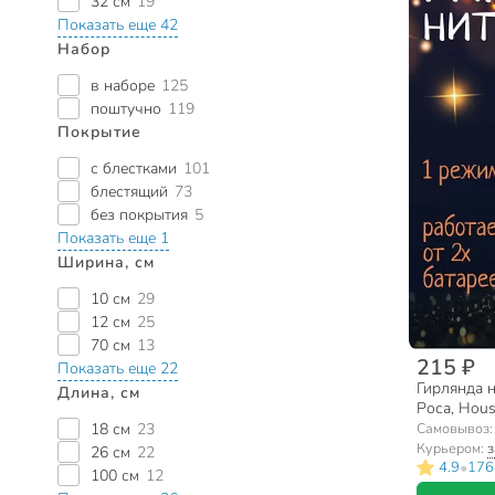
32 см
19
Показать еще 42
Набор
в наборе
125
поштучно
119
Покрытие
с блестками
101
блестящий
73
без покрытия
5
Показать еще 1
Ширина, см
10 см
29
12 см
25
70 см
13
215 ₽
Показать еще 22
Гирлянда н
Длина, см
Роса, Hous
серебриста
18 см
23
Самовывоз
батарейка
Курьером:
з
26 см
22
•
4.9
176
100 см
12