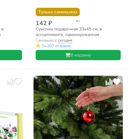
Только самовывоз
142 ₽
 в
Сумочка подарочная 33х45 см, в
я
ассортименте, ламинированная
Самовывоз:
сегодня
•
5
207 отзывов
В корзину