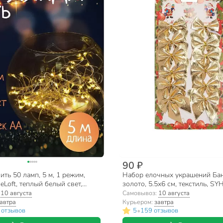
90 ₽
ить 50 ламп, 5 м, 1 режим,
Набор елочных украшений Бан
eLoft, теплый белый свет,
золото, 5.5х6 см, текстиль, SY
я, в помещении, на
3419110A
:
10 августа
Самовывоз:
10 августа
х, LED, SYDB-041908-5W
автра
Курьером:
завтра
•
 отзывов
5
159 отзывов