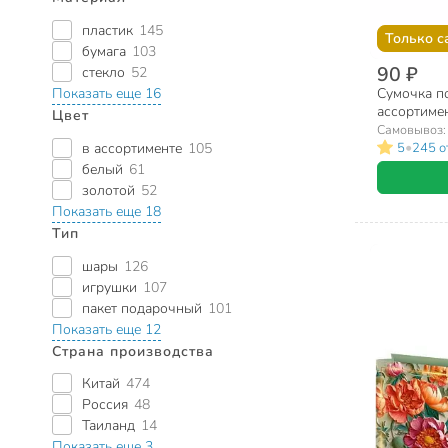
пластик
145
Только с
бумага
103
90 ₽
стекло
52
Показать еще 16
Сумочка по
ассортиме
Цвет
Самовывоз
•
в ассортименте
105
5
245 о
белый
61
золотой
52
Показать еще 18
Тип
шары
126
игрушки
107
пакет подарочный
101
Показать еще 12
Страна производства
Китай
474
Россия
48
Таиланд
14
Показать еще 3