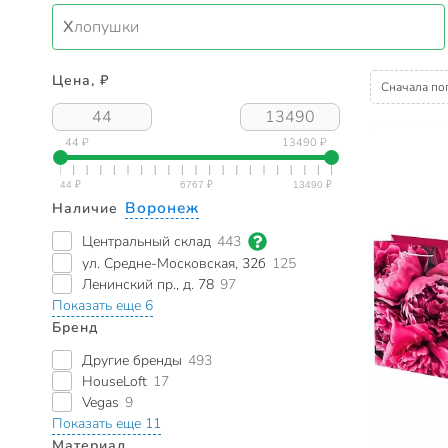
Хлопушки
Цена, ₽
Сначала по
44 ₽
13490 ₽
Воронеж
Наличие
Центральный склад
443
ул. Средне-Московская, 32б
125
Ленинский пр., д. 78
97
Показать еще 6
Бренд
Другие бренды
493
HouseLoft
17
Vegas
9
Показать еще 11
Материал