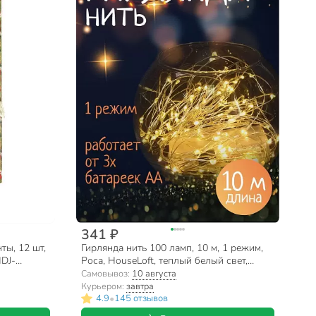
341 ₽
ты, 12 шт,
Гирлянда нить 100 ламп, 10 м, 1 режим,
HDJ-
Роса, HouseLoft, теплый белый свет,
серебристая, в помещении, на
Самовывоз:
10 августа
батарейках, SYDB-041909-10W
Курьером:
завтра
•
4.9
145 отзывов