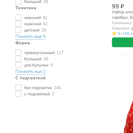
большой
28
99 ₽
Тематика
Набор ело
серебро, 6
женский
91
3419122A
Самовывоз
мужской
61
Курьером:
з
детский
28
•
5
145 о
Показать еще 5
Форма
прямоугольный
117
большой
28
для бутылки
9
Показать еще 2
С подсветкой
без подсветки
240
с подсветкой
2