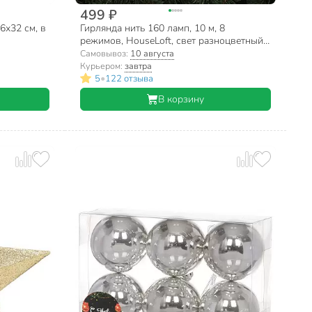
499 ₽
6х32 см, в
Гирлянда нить 160 ламп, 10 м, 8
режимов, HouseLoft, свет разноцветный,
зеленая, в помещении, сетевая, LED,
Самовывоз:
10 августа
SY16-145
Курьером:
завтра
•
5
122 отзыва
В корзину