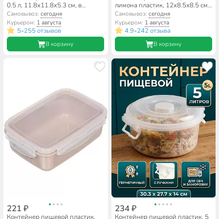
0.5 л, 11.8х11.8х5.3 см, в
лимона пластик, 12х8.5х8.5 см,
ассортименте, квадратный,
Альтернатива, М909
Самовывоз:
сегодня
Самовывоз:
сегодня
Стандарт Пластик Групп
Курьером:
1 августа
Курьером:
1 августа
5
255 отзывов
4.9
242 отзыва
•
•
В корзину
В корзину
221 ₽
234 ₽
Контейнер пищевой пластик,
Контейнер пищевой пластик, 5