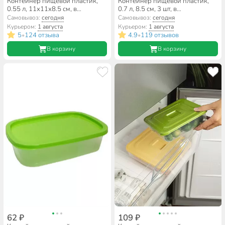
Контейнер пищевой пластик,
Контейнер пищевой пластик,
0.55 л, 11х11х8.5 см, в
0.7 л, 8.5 см, 3 шт, в
ассортименте, круглый, Idea,
ассортименте, Полимербыт,
Самовывоз:
сегодня
Самовывоз:
сегодня
Ролл, М 1473
Морозко, 4354036
Курьером:
1 августа
Курьером:
1 августа
5
124 отзыва
4.9
119 отзывов
•
•
В корзину
В корзину
62 ₽
109 ₽