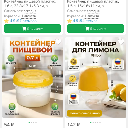
Контейнер пищевой пластик,
Контейнер пищевой пластик,
1.6 л, 23.8х17.1х6.3 см, в
1.5 л, 16х16х11 см, в
ассортименте, прямоугольный,
ассортименте, круглый,
Самовывоз:
сегодня
Самовывоз:
сегодня
Мультипласт, Умничка,
Альтернатива, М1166
Курьером:
1 августа
Курьером:
1 августа
MPU8164
4.9
97 отзывов
4.9
94 отзыва
•
•
В корзину
В корзину
Только самовывоз
54 ₽
142 ₽