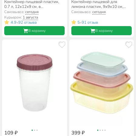
Контейнер пищевой пластик,
Контейнер пищевой для
0.7 л, 12х12х9 см, в
лимона пластик, 9х9х10 см,
ассортименте, круглый,
Бытпласт, Phibo,
Самовывоз:
сегодня
Самовывоз:
сегодня
Альтернатива, М1152
С12887/4312887
Курьером:
1 августа
4.9
92 отзыва
5
91 отзыв
•
•
В корзину
В корзину
109 ₽
399 ₽