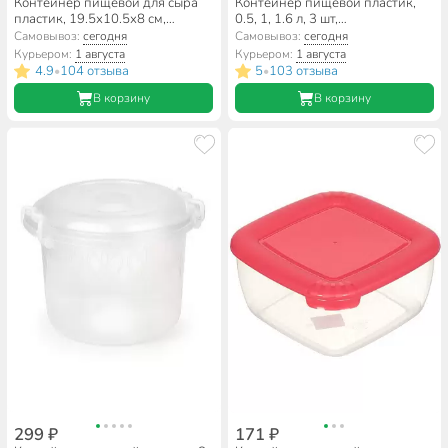
Контейнер пищевой для сыра
Контейнер пищевой пластик,
пластик, 19.5х10.5х8 см,
0.5, 1, 1.6 л, 3 шт,
Альтернатива, м4672
прямоугольный, на защелках,
Самовывоз:
сегодня
Самовывоз:
сегодня
Альтернатива, Прайм, М8503
Курьером:
1 августа
Курьером:
1 августа
4.9
104 отзыва
5
103 отзыва
•
•
В корзину
В корзину
299 ₽
171 ₽