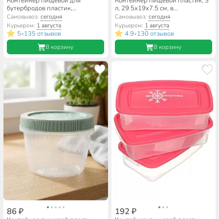
Контейнер пищевой для
Контейнер пищевой пластик, 3
бутербродов пластик,
л, 29.5х19х7.5 см, в
15х10.5х4 см, Idea, Чехол на
ассортименте, прямоугольный,
Самовывоз:
сегодня
Самовывоз:
сегодня
бутер, М1201
Полимербыт, 4355400
Курьером:
1 августа
Курьером:
1 августа
5
135 отзывов
4.9
130 отзывов
•
•
В корзину
В корзину
86 ₽
192 ₽