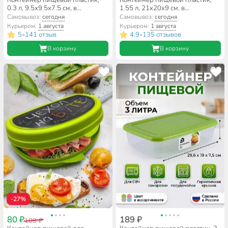
Контейнер пищевой пластик,
Контейнер пищевой пластик,
0.3 л, 9.5х9.5х7.5 см, в
1.55 л, 21х20х9 см, в
ассортименте, круглый, Idea,
ассортименте, квадратный,
Самовывоз:
сегодня
Самовывоз:
сегодня
Ролл, М 1470
Мультипласт, MPG5989
Курьером:
1 августа
Курьером:
1 августа
5
141 отзыв
4.9
135 отзывов
•
•
В корзину
В корзину
-27%
80 ₽
189 ₽
109 ₽