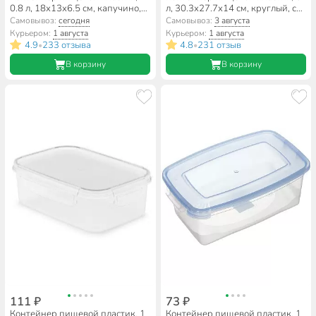
0.8 л, 18х13х6.5 см, капучино,
л, 30.3х27.7х14 см, круглый, с
прямоугольный, Idea, Фреш, М
ручками, Альтернатива, М097
Самовывоз:
сегодня
Самовывоз:
3 августа
1422
Курьером:
1 августа
Курьером:
1 августа
4.9
233 отзыва
4.8
231 отзыв
•
•
В корзину
В корзину
111 ₽
73 ₽
Контейнер пищевой пластик, 1
Контейнер пищевой пластик, 1