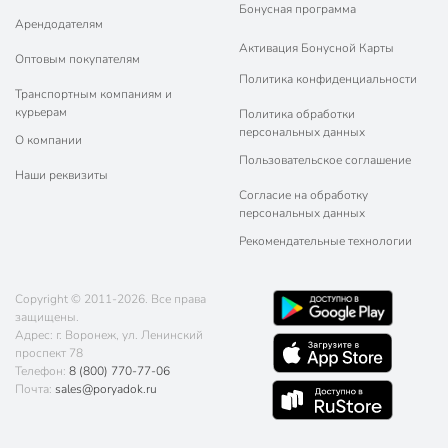
Бонусная программа
Арендодателям
Активация Бонусной Карты
Оптовым покупателям
Политика конфиденциальности
Транспортным компаниям и
курьерам
Политика обработки
персональных данных
О компании
Пользовательское соглашение
Наши реквизиты
Согласие на обработку
персональных данных
Рекомендательные технологии
Copyright © 2011-2026. Все права
защищены.
Адрес: г. Воронеж, ул. Ленинский
проспект 78
Телефон:
8 (800) 770-77-06
Почта:
sales@poryadok.ru