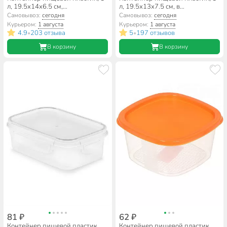
л, 19.5х14х6.5 см,
л, 19.5х13х7.5 см, в
прямоугольный, на защелках,
ассортименте, прямоугольный,
Самовывоз:
сегодня
Самовывоз:
сегодня
Альтернатива, Прайм, М8501
Полимербыт, Каскад, 4357000
Курьером:
1 августа
Курьером:
1 августа
4.9
203 отзыва
5
197 отзывов
•
•
В корзину
В корзину
81 ₽
62 ₽
Контейнер пищевой пластик,
Контейнер пищевой пластик,