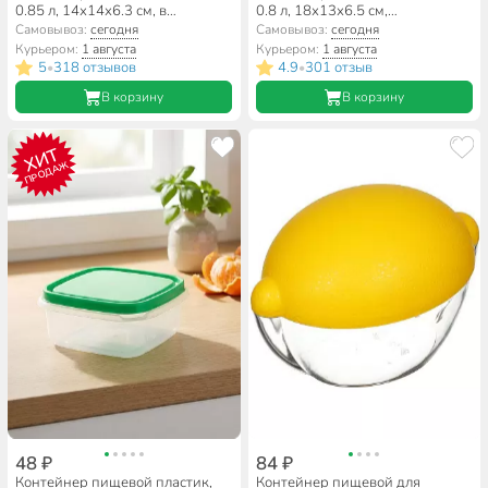
0.85 л, 14х14х6.3 см, в
0.8 л, 18х13х6.5 см,
ассортименте, квадратный,
фисташковый, прямоугольный,
Самовывоз:
сегодня
Самовывоз:
сегодня
Стандарт Пластик Групп
Idea, Фреш, М 1422
Курьером:
1 августа
Курьером:
1 августа
5
318 отзывов
4.9
301 отзыв
•
•
В корзину
В корзину
ХИТ
ПРОДАЖ
48 ₽
84 ₽
Контейнер пищевой пластик,
Контейнер пищевой для