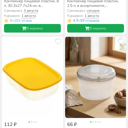
Контейнер пищевой пластик, 8
Контейнер пищевой пластик,
л, 30.3х27.7х24 см, в
2.5 л, в ассортименте,
ассортименте, круглый, с
квадратный, Полимербыт, Лайт,
Самовывоз:
3 августа
Самовывоз:
сегодня
ручками, Альтернатива, М098
4354400
Курьером:
1 августа
Курьером:
1 августа
5
101 отзыв
4.9
99 отзывов
•
•
В корзину
В корзину
112 ₽
66 ₽