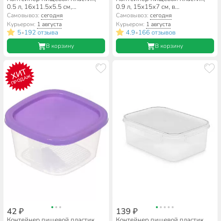
0.5 л, 16х11.5х5.5 см,
0.9 л, 15х15х7 см, в
прямоугольный, на защелках,
ассортименте, квадратный,
Самовывоз:
сегодня
Самовывоз:
сегодня
Альтернатива, Прайм, М8500
Мультипласт, MPG5972
Курьером:
1 августа
Курьером:
1 августа
5
192 отзыва
4.9
166 отзывов
•
•
В корзину
В корзину
ХИТ
ПРОДАЖ
42 ₽
139 ₽
Контейнер пищевой пластик,
Контейнер пищевой пластик,