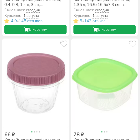
0.4, 0.8, 1.4 л, 3 шт,
1.35 л, 16.5х16.5х7.3 см, в
фисташковый, Idea, Фреш, М
ассортименте, квадратный,
Самовывоз:
сегодня
Самовывоз:
сегодня
1426
Стандарт Пластик Групп
Курьером:
1 августа
Курьером:
1 августа
4.9
148 отзывов
5
143 отзыва
•
•
В корзину
В корзину
66 ₽
78 ₽