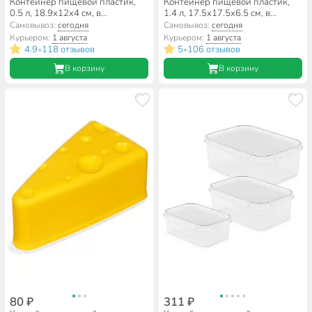
Контейнер пищевой пластик,
Контейнер пищевой пластик,
0.5 л, 18.9х12х4 см, в
1.4 л, 17.5х17.5х6.5 см, в
ассортименте, прямоугольный,
ассортименте, прямоугольный,
Самовывоз:
сегодня
Самовывоз:
сегодня
Мультипласт, Умничка,
Полимербыт, Квадро, 4359000
Курьером:
1 августа
Курьером:
1 августа
MPU8126
4.9
118 отзывов
5
106 отзывов
•
•
В корзину
В корзину
80 ₽
311 ₽