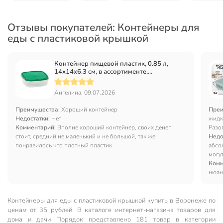
Отзывы покупателей: Контейнеры для
еды с пластиковой крышкой
Контейнер пищевой пластик, 0.85 л,
14х14х6.3 см, в ассортименте,
квадратный, Стандарт Пластик Групп
Ангелина, 09.07.2026
Преимущества:
Хороший контейнер
Преи
Недостатки:
Нет
жидки
Комментарий:
Вполне хороший контейнер, своих денег
Разо
стоит, средний не маленький и не большой, так же
необх
Недо
понравилось что плотный пластик
перв
абсо
испо
могу
"взр
Комм
по в
нюан
темп
конт
Контейнеры для еды с пластиковой крышкой купить в Воронеже по
ценам от 35 рублей. В каталоге интернет-магазина товаров для
дома и дачи Порядок представлено 181 товар в категории