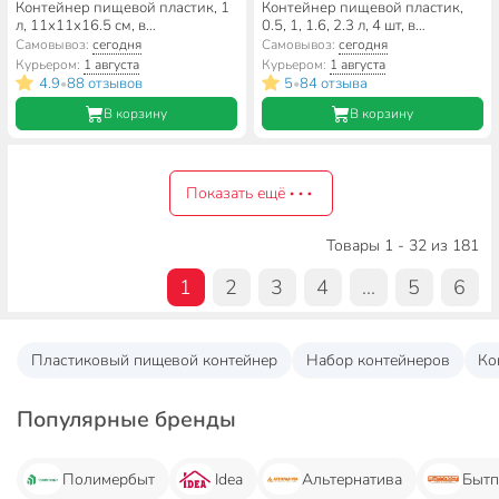
Контейнер пищевой пластик, 1
Контейнер пищевой пластик,
л, 11х11х16.5 см, в
0.5, 1, 1.6, 2.3 л, 4 шт, в
ассортименте, круглый, Idea,
ассортименте, прямоугольный,
Самовывоз:
сегодня
Самовывоз:
сегодня
Ролл, М1475
Мультипласт, Пастель Умничка,
Курьером:
1 августа
Курьером:
1 августа
MPU8232
4.9
88 отзывов
5
84 отзыва
•
•
В корзину
В корзину
Показать ещё
Товары 1 - 32 из 181
1
2
3
4
...
5
6
Пластиковый пищевой контейнер
Набор контейнеров
Ко
Популярные бренды
Полимербыт
Idea
Альтернатива
Бытп