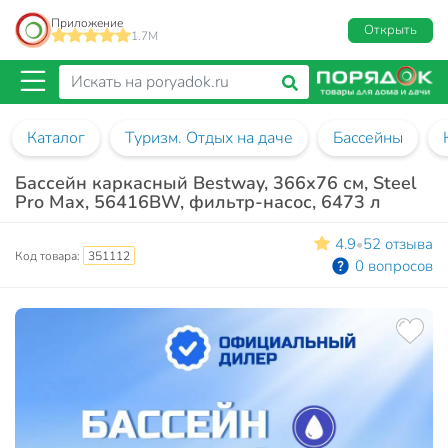
Приложение
Открыть
1.7M
Каталог
Туризм. Отдых на даче
Бассейны
Бассейн каркасный Bestway, 366х76 см, Steel
Pro Max, 56416BW, фильтр-насос, 6473 л
4.9
52 отзыва
•
Код товара:
351112
0 вопросов