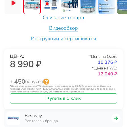
Описание товара
Видеообзор
Инструкции и сертификаты
ЦЕНА:
*Цена на Ozon:
8 990 ₽
10 376 ₽
*Цена на WB:
12 040 ₽
+ 450
бонусов
*Цена с Озон банком или WB кошельком по состоянию на 07.08.2026 для региона г. Воронеж у
продавца ООО «Прайм» (ОГРН 1233600006903, г. Воронеж, Волгоградская 32). В течение дня цена
может изменяться. Актуальную цену уточняйте на сайте маркетплейса.
Купить в 1 клик
Bestway
Все товары бренда