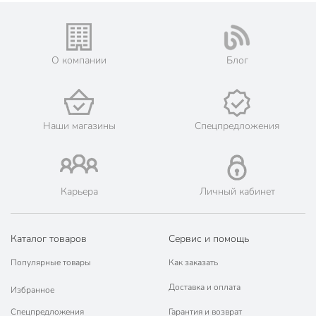
Модель
Steel Pro Max
Вес в упаковке
23.03 кг
Габариты упаковки
88 x 29 x 39 см
О компании
Блог
Наши магазины
Спецпредложения
Карьера
Личный кабинет
Каталог товаров
Сервис и помощь
Популярные товары
Как заказать
Доставка и оплата
Избранное
Спецпредложения
Гарантия и возврат