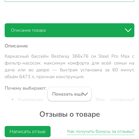
Описание товара
Описание
Каркасный бассейн Bestway 366х76 см Steel Pro Max с
фильтр-насосом: максимум комфорта для всей семьи на
даче или во дворе — быстрая установка за 60 минут,
объём 6473 л, прочная конструкция.
Почему выбирают:
Показать ещё
Уникальная система Steel Pro Max: усиленный
стальной каркас и трёхслойный ПВХ — устойчивость
Отзывы о товаре
и долговечность даже при ежедневном
использовании.
Оптимальный размер 366×76 см и вместимость 6473
Написать отзыв
Как получить бонусы за отзывы?
л — идеально для купания взрослых и детей,