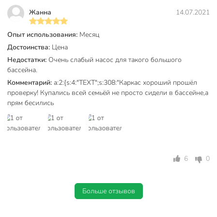
Форма
круглый
Жанна
14.07.2021
Тип фильтра
картриджный
Опыт использования:
Месяц
Достоинства:
Цена
Материал чаши
трехслойный ПВХ
Недостатки:
Очень слабый насос для такого большого
Цвет
серый
бассейна.
Комментарий:
a:2:{s:4:"TEXT";s:308:"Каркас хороший прошёл
с насосом
Комплектность
проверку! Купались всей семьёй не просто сидели в бассейне,а
с фильтром
прям бесились
Размер бассейна
средний
Высота бортика
высокий
Тип картриджа
I
6
0
Коллекция
Steel Pro Max
Артикул производителя
56416BW
Больше отзывов
Гарантия производителя, мес
12