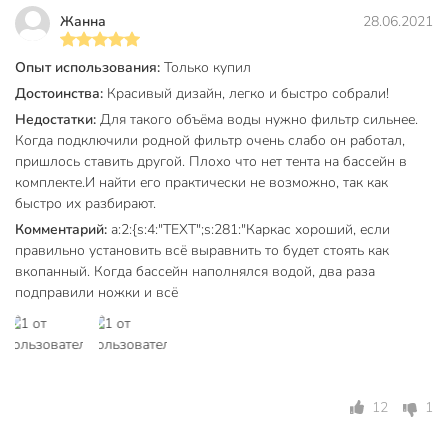
366х76 см, Steel Pro Max, 56416BW, фильтр-насос, 6473 л»
и другие товары в нашем интернет-магазине в Воронеже
Жанна
28.06.2021
по низким ценам и с бесплатным самовывозом.
Опыт использования:
Только купил
Техническая информация
Достоинства:
Красивый дизайн, легко и быстро собрали!
Производительность, л/ч
1249 л/ч
Недостатки:
Для такого объёма воды нужно фильтр сильнее.
Когда подключили родной фильтр очень слабо он работал,
Объем бассейна, л
6500 л
пришлось ставить другой. Плохо что нет тента на бассейн в
комплекте.И найти его практически не возможно, так как
Время установки, мин
60 мин
быстро их разбирают.
Диаметр отверстия для подключения
Комментарий:
a:2:{s:4:"TEXT";s:281:"Каркас хороший, если
32 мм
правильно установить всё выравнить то будет стоять как
шлангов, мм
вкопанный. Когда бассейн наполнялся водой, два раза
Диаметр бассейна, см
366 см
подправили ножки и всё
Глубина бассейна, см
76 см
Бренд
Bestway
Страна производства
Китай
12
1
Материал каркаса
сталь