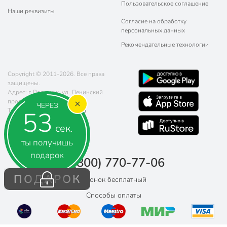
Пользовательское соглашение
Наши реквизиты
Согласие на обработку
персональных данных
Рекомендательные технологии
Copyright © 2011-2026. Все права
защищены.
Адрес: г. Воронеж, ул. Ленинский
проспект 78
ЧЕРЕЗ
52
Телефон:
8 (800) 770-77-06
Почта:
sales@poryadok.ru
сек.
ты получишь
подарок
8 (800) 770-77-06
ПОДАРОК
Звонок бесплатный
Способы оплаты