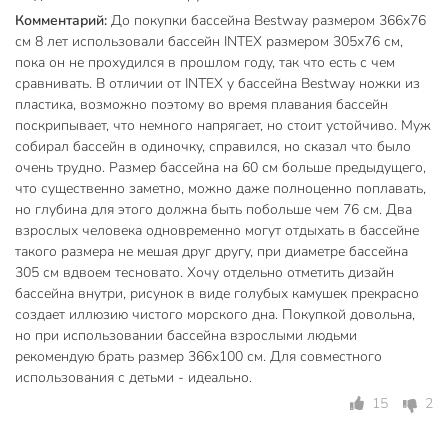
подключения фильтра предусмотрены отверстия
Комментарий:
До покупки бассейна Bestway размером 366х76
диаметром 32 мм.
см 8 лет использовали бассейн INTEX размером 305х76 см,
пока он не прохудился в прошлом году, так что есть с чем
Подходит ли этот бассейн для дачи и как за ним
сравнивать. В отличии от INTEX у бассейна Bestway ножки из
ухаживать?
пластика, возможно поэтому во время плавания бассейн
Да, модель рассчитана на сезонное использование на даче
поскрипывает, что немного напрягает, но стоит устойчиво. Муж
или во дворе. В комплекте фильтр-насос для поддержания
собирал бассейн в одиночку, справился, но сказал что было
чистоты воды, сливной клапан для удобного слива, а
очень трудно. Размер бассейна на 60 см больше предыдущего,
что существенно заметно, можно даже полноценно поплавать,
сборка занимает всего час.
но глубина для этого должна быть побольше чем 76 см. Два
Какие материалы использованы и насколько прочен
взрослых человека одновременно могут отдыхать в бассейне
бассейн?
такого размера не мешая друг другу, при диаметре бассейна
305 см вдвоем тесновато. Хочу отдельно отметить дизайн
Каркас — сталь с антикоррозийным покрытием, чаша —
бассейна внутри, рисунок в виде голубых камушек прекрасно
трёхслойный ПВХ с дополнительной лентой для
создает иллюзию чистого морского дна. Покупкой довольна,
укрепления стенок. Это обеспечивает высокую
но при использовании бассейна взрослыми людьми
устойчивость к повреждениям и долгий срок службы.
рекомендую брать размер 366х100 см. Для совместного
использования с детьми - идеально.
Гарантия на чашу - 6 месяцев.
15
2
Вы можете приобрести «Бассейн каркасный Bestway,