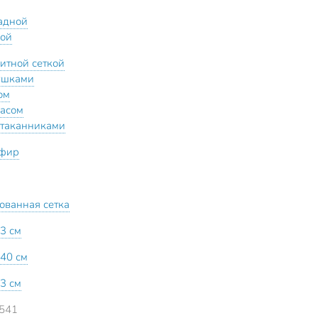
адной
ой
китной сеткой
ушками
ом
расом
стаканниками
эфир
ованная сетка
3 см
40 см
3 см
541