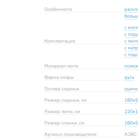
Особенности
раскл
больш
с мос
с под
Комплектация
с тент
с мат
с под
Материал тента
поли
Форма опоры
дуга
Основа сиденья
оцинк
Размер сиденья, см
180х5
Размер тента, см
220х1
Размер спинки, см
180х5
Артикул производителя
A28C.