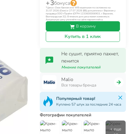
+ 3
бонуса
*Цена с Озон банком или WB кошельком по состоянию на
31.07.2026 (Озон) и 27.07.2026 (ВБ) для региона г. Воронеж у
продавца ООО «Прайм» (ОГРН 1233600006903, г. Воронеж,
Волгоградская 32). В течение дня цена может изменяться.
Актуальную цену уточняйте на сайте маркетплейса.
В корзину
Купить в 1 клик
Не сушит, приятно пахнет,
пенится
Мнение покупателей
Malio
Все товары бренда
Популярный товар!
Куплено 57 штук за последние 24 часа
Фотографии покупателей