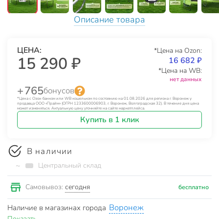
Описание товара
ЦЕНА:
*Цена на Ozon:
15 290 ₽
16 682 ₽
*Цена на WB:
нет данных
+ 765
бонусов
*Цена с Озон банком или WB кошельком по состоянию на 01.08.2026 для региона г. Воронеж у
продавца ООО «Прайм» (ОГРН 1233600006903, г. Воронеж, Волгоградская 32). В течение дня цена
может изменяться. Актуальную цену уточняйте на сайте маркетплейса.
Купить в 1 клик
В наличии
~
Центральный склад
сегодня
Самовывоз:
бесплатно
Воронеж
Наличие в магазинах города
Показать