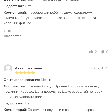
100г/кв.м.
Инновационное крепление увеличивает рабочее
пространство батута, исключает соприкосновение с
Недостатки:
Нет
пружинным механизмом, все элементы крепления
Комментарий:
Преобретали ребёнку двух годовалому,
закрыты мягким матом или выполнены из безопасных
отличный батут, выдерживает даже взрослого человека,
материалов. Вход на усиленной молнии, оборудован
хороший фитнес
дополнительными фиксаторами, защищен от случайного
открывания.
Особенности:
Высокая надежность конструкции, только
2
0
качественные комплектующие.
Батут можно устанавливать как под открытым небом,
Анна Крекотень
20.02.2025
так и в помещениях. Их легко устанавливать,
разбирать, хранить и перемещать.
Опыт использования:
Месяц
Безопасность: защитная внутренняя сеть исключает
Достоинства:
Отличный батут. Прочный, стоит устойчиво,
падение с высоты, 3-слойный мат - соприкосновение
пружинит хорошо. Дети довольны. Даже взрослый человек
с пружинным механизмом, двойная молния с
получает удовольствие.
фиксатором входа.
Недостатки:
Нет.
При прыжках на батуте задействовано практически
Комментарий:
Советую к покупке и в качестве подарка