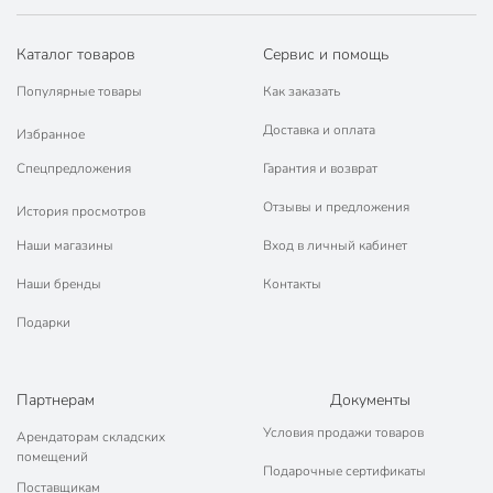
Диаметр батута: 244-204 см.
Высота защитной сетки: 150 см.
Каталог товаров
Сервис и помощь
Высота от земли: 55 см.
Популярные товары
Как заказать
Без лестницы в комплектации.
Доставка и оплата
Избранное
Вы можете приобрести «Батут 244х244х205 см, с защитной
сеткой 150 см, 100 кг, FJ-8FT-2» и другие товары в нашем
Спецпредложения
Гарантия и возврат
интернет-магазине в Воронеже по низким ценам и с
Отзывы и предложения
История просмотров
бесплатным самовывозом.
Наши магазины
Вход в личный кабинет
Техническая информация
Наши бренды
Контакты
Высота, см
205 см
Подарки
Ширина, см
244 см
Вес, кг
34 кг
Партнерам
Документы
Длина, см
244 см
Условия продажи товаров
Арендаторам складских
помещений
Максимальная нагрузка, кг
100 кг
Подарочные сертификаты
Поставщикам