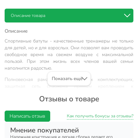
Описание товара
Описание
Спортивные батуты - качественные тренажеры не только
для детей, но и для взрослых. Они позволят вам проводить
свободное время на свежем воздухе с максимальной
пользой. При этом жизнь всех членов вашей семьи
наполнится радостью.
Показать ещё
Полновесная рама из качественных комплектующих,
защитная сеть снабжена прямым креплением к
прыжковому полотну и дополнительной защитой входа.
Отзывы о товаре
Увлекательный, полезный и, главное, безопасный
тренажер. Верхняя защитная сеть оберегает от падений.
Использование кронштейнов увеличивает устойчивость и
Написать отзыв
Как получить бонусы за отзывы?
исключает падение батута при установке на мягком грунте.
Мнение покупателей
Батуты предназначены не только для детских игр, но и для
Надежная конструкция и легкая сборка делают его