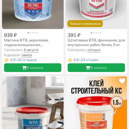
Только самовывоз
939 ₽
391 ₽
Мастика ВТВ, акриловая,
Шпатлевка ВТВ, финишная, для
гидроизоляционная,
внутренних работ, белая, 5 кг
быстросохнущая, 3 кг
Самовывоз:
6 августа
Самовывоз:
сегодня
Курьером:
завтра
4.9
26 отзывов
4.8
24 отзыва
•
•
В корзину
В корзину