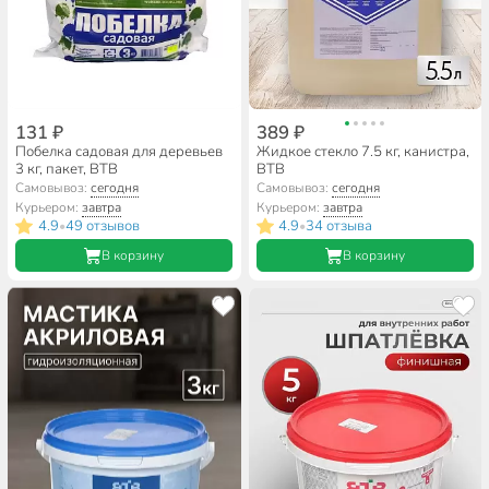
131 ₽
389 ₽
Побелка садовая для деревьев
Жидкое стекло 7.5 кг, канистра,
3 кг, пакет, ВТВ
ВТВ
Самовывоз:
сегодня
Самовывоз:
сегодня
Курьером:
завтра
Курьером:
завтра
4.9
49 отзывов
4.9
34 отзыва
•
•
В корзину
В корзину