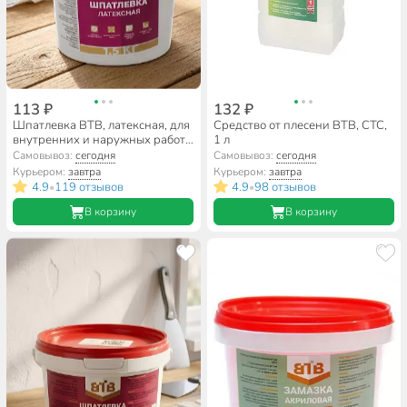
113 ₽
132 ₽
Шпатлевка ВТВ, латексная, для
Средство от плесени ВТВ, СТС,
внутренних и наружных работ,
1 л
1.5 кг
Самовывоз:
сегодня
Самовывоз:
сегодня
Курьером:
завтра
Курьером:
завтра
4.9
119 отзывов
4.9
98 отзывов
•
•
В корзину
В корзину