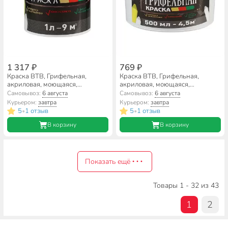
1 317 ₽
769 ₽
Краска ВТВ, Грифельная,
Краска ВТВ, Грифельная,
акриловая, моющаяся,
акриловая, моющаяся,
глубокоматовая, коричневая, 1
глубокоматовая, коричневая,
Самовывоз:
6 августа
Самовывоз:
6 августа
л
0.5 л
Курьером:
завтра
Курьером:
завтра
5
1 отзыв
5
1 отзыв
•
•
В корзину
В корзину
Показать ещё
Товары 1 - 32 из 43
1
2