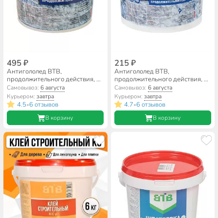
495 ₽
215 ₽
Антигололед ВТВ,
Антигололед ВТВ,
продолжительного действия, 5
продолжительного действия, 2
кг
кг
Самовывоз:
6 августа
Самовывоз:
6 августа
Курьером:
завтра
Курьером:
завтра
4.5
6 отзывов
4.7
6 отзывов
•
•
В корзину
В корзину