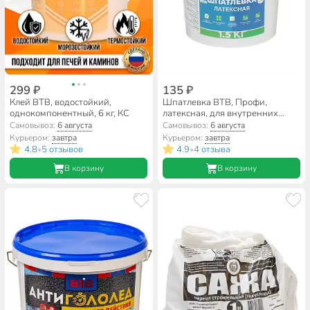
299 ₽
135 ₽
Клей ВТВ, водостойкий,
Шпатлевка ВТВ, Профи,
однокомпонентный, 6 кг, КС
латексная, для внутренних
работ, 1.5 кг
Самовывоз:
6 августа
Самовывоз:
6 августа
Курьером:
завтра
Курьером:
завтра
4.8
5 отзывов
4.9
4 отзыва
•
•
В корзину
В корзину