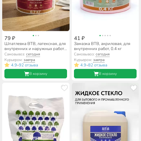
79 ₽
41 ₽
Шпатлевка ВТВ, латексная, для
Замазка ВТВ, акриловая, для
внутренних и наружных работ,
внутренних работ, 0.4 кг
0.7 кг
Самовывоз:
сегодня
Самовывоз:
сегодня
Курьером:
завтра
Курьером:
завтра
4.9
92 отзыва
4.9
82 отзыва
•
•
В корзину
В корзину