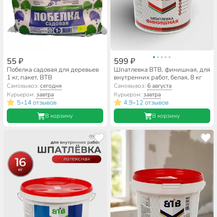
55 ₽
599 ₽
Побелка садовая для деревьев
Шпатлевка ВТВ, финишная, для
1 кг, пакет, ВТВ
внутренних работ, белая, 8 кг
Самовывоз:
сегодня
Самовывоз:
6 августа
Курьером:
завтра
Курьером:
завтра
5
14 отзывов
4.9
12 отзывов
•
•
В корзину
В корзину