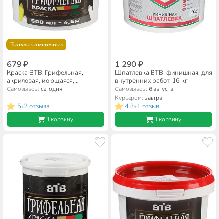
Только самовывоз
679 ₽
1 290 ₽
Краска ВТВ, Грифельная,
Шпатлевка ВТВ, финишная, для
акриловая, моющаяся,
внутренних работ, 16 кг
глубокоматовая, зеленая, 0.5 л
Самовывоз:
сегодня
Самовывоз:
6 августа
Курьером:
завтра
5
2 отзыва
4.8
1 отзыв
•
•
В корзину
В корзину