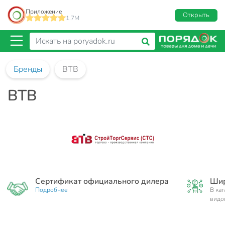
Приложение
Открыть
1.7M
Бренды
ВТВ
ВТВ
Сертификат официального дилера
Шир
Подробнее
В ка
видо