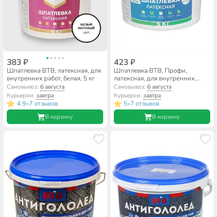
383 ₽
423 ₽
Шпатлевка ВТВ, латексная, для
Шпатлевка ВТВ, Профи,
внутренних работ, белая, 5 кг
латексная, для внутренних
работ, 5 кг
Самовывоз:
6 августа
Самовывоз:
6 августа
Курьером:
завтра
Курьером:
завтра
4.9
7 отзывов
5
7 отзывов
•
•
В корзину
В корзину