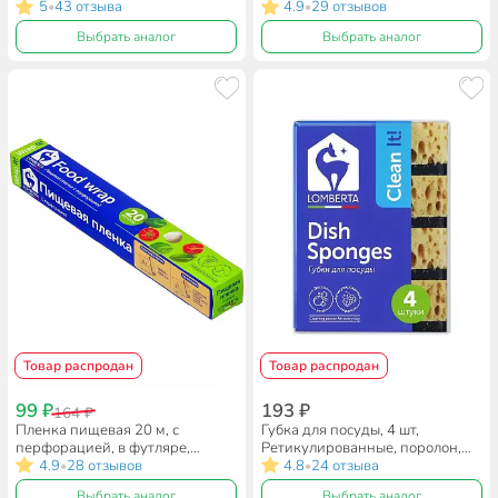
5
43 отзыва
4.9
29 отзывов
•
•
Выбрать аналог
Выбрать аналог
Товар распродан
Товар распродан
99 ₽
193 ₽
164 ₽
Пленка пищевая 20 м, с
Губка для посуды, 4 шт,
перфорацией, в футляре,
Ретикулированные, поролон,
Lomberta, 721253
4.9
28 отзывов
Lomberta, 721130, желтая
4.8
24 отзыва
•
•
Выбрать аналог
Выбрать аналог