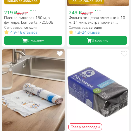
Только самовывоз
Только самовывоз
219 ₽
249 ₽
399 ₽
323 ₽
Пленка пищевая 150 м, в
Фольга пищевая алюминий, 10
футляре, Lomberta, 721505
м, 14 мкм, экстрапрочная,
Lomberta, 721109
Самовывоз:
сегодня
Самовывоз:
сегодня
4.9
46 отзывов
4.8
24 отзыва
•
•
В корзину
В корзину
Товар распродан