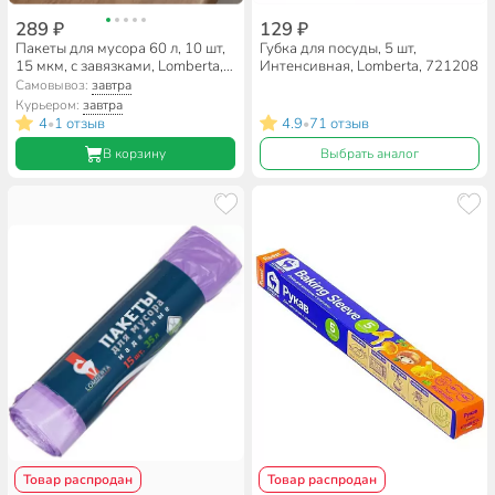
289 ₽
129 ₽
Пакеты для мусора 60 л, 10 шт,
Губка для посуды, 5 шт,
15 мкм, с завязками, Lomberta,
Интенсивная, Lomberta, 721208
723233
Самовывоз:
завтра
Курьером:
завтра
4
1 отзыв
4.9
71 отзыв
•
•
В корзину
Выбрать аналог
Товар распродан
Товар распродан