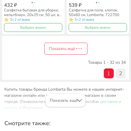
432 ₽
539 ₽
Салфетка бытовая для уборки,
Салфетка для пола, хлопок,
мельтблаун, 20х25 см, 50 шт, в
50х60 см, Lomberta, 722700
рулоне, Lomberta, 723042
5
2 отзыва
5
2 отзыва
•
•
Выбрать аналог
Выбрать аналог
Показать ещё
Товары 1 - 32 из 34
1
2
Купить товары бренда Lomberta Вы можете в нашем интернет-
магазине онлайн или посетив розничный магазин в своем
Показать ещё
городе. Ознакомьтесь с информацией о способах
доставки и
оплаты
в Воронеже.
Смотрите также: