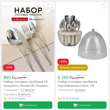
-37%
-25%
Только самовывоз
890 ₽
5 290 ₽
1 190 ₽
8 390 ₽
Набор столовых приборов 24
Набор столовых приборов
предмета, HouseLoft, Модерн,
нержавеющая сталь, 24
Y4-11021
предмета, подарочная
Самовывоз:
11 августа
Самовывоз:
сегодня
упаковка, Agness, 922-022, на
Курьером:
9 августа
пластиковой подставке
5
4 отзыва
5
4 отзыва
•
•
В корзину
В корзину