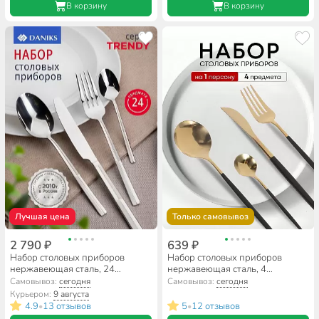
В корзину
В корзину
Лучшая цена
Только самовывоз
2 790 ₽
639 ₽
Набор столовых приборов
Набор столовых приборов
нержавеющая сталь, 24
нержавеющая сталь, 4
предмета, Daniks, Trendy
предмета, подарочная
Самовывоз:
сегодня
Самовывоз:
сегодня
упаковка, Y6-10266
Курьером:
9 августа
4.9
13 отзывов
5
12 отзывов
•
•