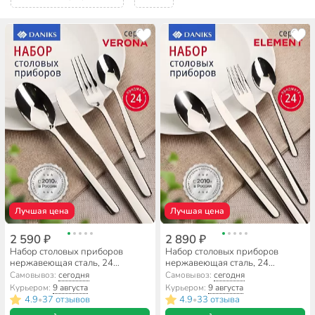
Лучшая цена
Лучшая цена
2 590 ₽
2 890 ₽
Набор столовых приборов
Набор столовых приборов
нержавеющая сталь, 24
нержавеющая сталь, 24
предмета, Daniks, Verona
предмета, Daniks, Element
Самовывоз:
сегодня
Самовывоз:
сегодня
Курьером:
9 августа
Курьером:
9 августа
4.9
37 отзывов
4.9
33 отзыва
•
•