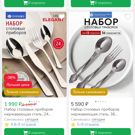
В корзину
В корзину
-38%
Лучшая цена
Только самовывоз
Только самовывоз
1 990 ₽
5 590 ₽
3 190 ₽
Набор столовых приборов
Набор столовых приборов
нержавеющая сталь, 24
нержавеющая сталь, 36
предмета, Daniks, Elegant
предметов, с художественной
Самовывоз:
сегодня
Самовывоз:
сегодня
росписью, Павловский завод
4.8
9 отзывов
5
9 отзывов
•
•
им. Кирова, Тройка М-3,
В корзину
В корзину
СН-36М3ХФ1