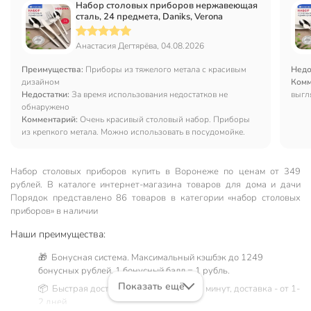
Набор столовых приборов нержавеющая
сталь, 24 предмета, Daniks, Verona
Анастасия Дегтярёва, 04.08.2026
Преимущества:
Приборы из тяжелого метала с красивым
Недо
дизайном
Комм
Недостатки:
За время использования недостатков не
выгл
обнаружено
Комментарий:
Очень красивый столовый набор. Приборы
из крепкого метала. Можно использовать в посудомойке.
Набор столовых приборов купить в Воронеже по ценам от 349
рублей. В каталоге интернет-магазина товаров для дома и дачи
Порядок представлено 86 товаров в категории «набор столовых
приборов» в наличии
Наши преимущества:
🎁 Бонусная система. Максимальный кэшбэк до 1249
бонусных рублей, 1 бонусный балл = 1 рубль.
Показать ещё
📦 Быстрая доставка. Самовывоз от 60 минут, доставка - от 1-
2 дней.