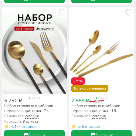
-29%
Только самовывоз
6 790 ₽
2 889 ₽
4 090 ₽
Набор столовых приборов
Набор столовых приборов
нержавеющая сталь, 24
нержавеющая сталь, 16
предмета, подарочная
предметов, Apollo, Teatro, TET-
Самовывоз:
сегодня
Самовывоз:
сегодня
упаковка, Черный с золотым,
20
Курьером:
9 августа
Y6-10262
4.4
7 отзывов
5
6 отзывов
•
•
В корзину
В корзину