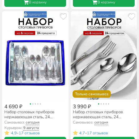
В корзину
В корзину
Только самовывоз
4 690 ₽
3 990 ₽
Набор столовых приборов
Набор столовых приборов
нержавеющая сталь, 24
нержавеющая сталь, 24
предмета, с художественной
предмета, стандарт,
Самовывоз:
сегодня
Самовывоз:
сегодня
росписью, Павловский завод
Павловский завод им. Кирова,
Курьером:
9 августа
им. Кирова, Тройка М-3,
Тройка М-3, СН-12/53
4.9
17 отзывов
4.7
17 отзывов
•
•
СН-11/7