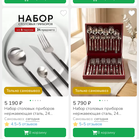
Только самовывоз
Только самовывоз
5 190 ₽
5 790 ₽
Набор столовых приборов
Набор столовых приборов
нержавеющая сталь, 24
нержавеющая сталь, 24
предмета, подарочная
предмета, подарочная
Самовывоз:
сегодня
Самовывоз:
сегодня
упаковка, Y6-10265
упаковка, Добросталь/Нытва,
4.5
5 отзывов
5
5 отзывов
•
•
Торжество М18, н14/2
В корзину
В корзину