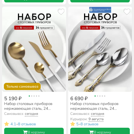
Только самовывоз
5 190 ₽
6 690 ₽
Набор столовых приборов
Набор столовых приборов
нержавеющая сталь, 24
нержавеющая сталь, 24
предмета, подарочная
предмета, с золотым
Самовывоз:
сегодня
Самовывоз:
сегодня
упаковка, Белый с золотым, Y6-
напылением, подарочная
Курьером:
9 августа
10263
упаковка, Павловский завод им.
4.1
8 отзывов
5
8 отзывов
•
•
Кирова, Тройка М-3, СН-12/53л
В корзину
В корзину