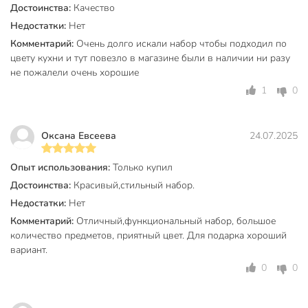
Достоинства:
Качество
принадлежностей 18 предметов, силикон, нержавеющая
Недостатки:
Нет
сталь, на подставке, с доской, зеленый, B030085» и другие
товары в нашем интернет-магазине в Воронеже по низким
Комментарий:
Очень долго искали набор чтобы подходил по
ценам и с бесплатным самовывозом.
цвету кухни и тут повезло в магазине были в наличии ни разу
не пожалели очень хорошие
Техническая информация
1
0
Количество предметов
18
Страна производства
Китай
Оксана Евсеева
24.07.2025
Можно мыть в посудомоечной
для мытья руками
Опыт использования:
Только купил
машине
Достоинства:
Красивый,стильный набор.
силикон
Недостатки:
Нет
Материал
нержавеющая
Комментарий:
Отличный,функциональный набор, большое
сталь
количество предметов, приятный цвет. Для подарка хороший
вариант.
На подставке
на подставке
0
0
Цвет
зеленый
Тип
набор навесок